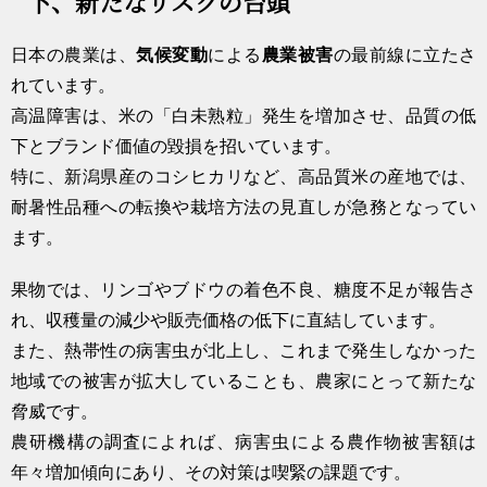
下、新たなリスクの台頭
日本の農業は、
気候変動
による
農業被害
の最前線に立たさ
れています。
高温障害は、米の「白未熟粒」発生を増加させ、品質の低
下とブランド価値の毀損を招いています。
特に、新潟県産のコシヒカリなど、高品質米の産地では、
耐暑性品種への転換や栽培方法の見直しが急務となってい
ます。
果物では、リンゴやブドウの着色不良、糖度不足が報告さ
れ、収穫量の減少や販売価格の低下に直結しています。
また、熱帯性の病害虫が北上し、これまで発生しなかった
地域での被害が拡大していることも、農家にとって新たな
脅威です。
農研機構の調査によれば、病害虫による農作物被害額は
年々増加傾向にあり、その対策は喫緊の課題です。