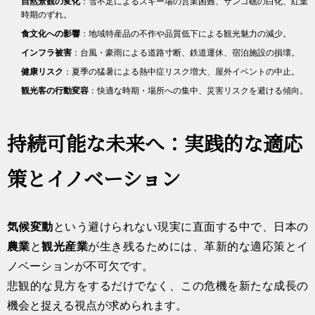
自然景観の変化
：雪不足によるスキー場の営業困難、サンゴ礁の白化、紅葉
時期のずれ。
食文化への影響
：地域特産品の不作や品質低下による観光魅力の減少。
インフラ被害
：台風・豪雨による道路寸断、鉄道運休、宿泊施設の損壊。
健康リスク
：夏季の猛暑による熱中症リスク増大、屋外イベントの中止。
観光客の行動変容
：快適な時期・場所への集中、災害リスクを避ける傾向。
持続可能な未来へ：実践的な適応
策とイノベーション
気候変動
という避けられない現実に直面する中で、日本の
農業
と
観光産業
が生き残るためには、革新的な適応策とイ
ノベーションが不可欠です。
悲観的な見方をするだけでなく、この危機を新たな成長の
機会と捉える視点が求められます。