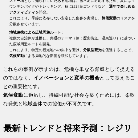
スキー場として知られていたある地域は、雪不足に対応するため、夏にはマ
ウンテンバイクやトレッキング、秋には紅葉ゴンドラなど、
通年で楽しめる
アクティビティ
を開発。
これにより、季節に依存しない安定した集客を実現し、
気候変動
のリスクを
分散させています。
地域連携による広域周遊ルート
：
複数の自治体が連携し、共通のテーマ（例：歴史街道、温泉巡り）に基づい
た広域周遊ルートを開発。
これにより、特定の観光地への集中を避け、
分散型観光
を促進することで、
気候変動
による局地的な影響を緩和しています。
これらの事例が示すのは、危機を単なる脅威として捉える
のではなく、
イノベーションと変革の機会
として捉えるこ
との重要性です。
気候変動
に適応し、持続可能な社会を築くためには、柔軟
な発想と地域全体での協働が不可欠です。
最新トレンドと将来予測：レジリ