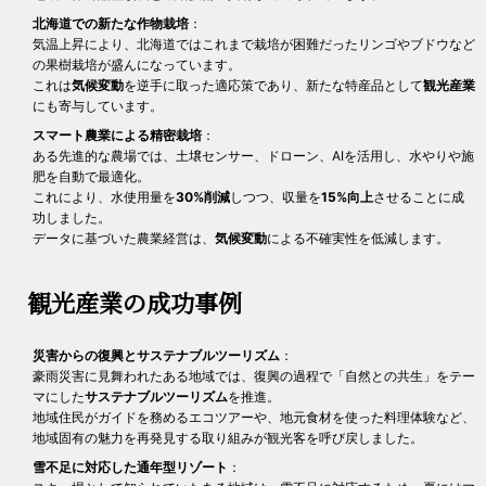
北海道での新たな作物栽培
：
気温上昇により、北海道ではこれまで栽培が困難だったリンゴやブドウなど
の果樹栽培が盛んになっています。
これは
気候変動
を逆手に取った適応策であり、新たな特産品として
観光産業
にも寄与しています。
スマート農業による精密栽培
：
ある先進的な農場では、土壌センサー、ドローン、AIを活用し、水やりや施
肥を自動で最適化。
これにより、水使用量を
30%削減
しつつ、収量を
15%向上
させることに成
功しました。
データに基づいた農業経営は、
気候変動
による不確実性を低減します。
観光産業の成功事例
災害からの復興とサステナブルツーリズム
：
豪雨災害に見舞われたある地域では、復興の過程で「自然との共生」をテー
マにした
サステナブルツーリズム
を推進。
地域住民がガイドを務めるエコツアーや、地元食材を使った料理体験など、
地域固有の魅力を再発見する取り組みが観光客を呼び戻しました。
雪不足に対応した通年型リゾート
：