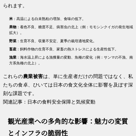
られます。
米
：高温による白未熟粒の増加、食味の低下。
果物
：着色不良、糖度不足、病害虫の北上（例：モモシンクイガの発生地域
拡大）。
野菜
：生育不良、収量不安定、夏季の栽培適地変化。
畜産
：飼料作物の生育不良、家畜の熱ストレスによる生産性低下。
漁業
：海水温上昇による漁獲量の変動、魚種の変化（例：サンマの不漁、南
方系魚種の北上）。
これらの
農業被害
は、単に生産者だけの問題ではなく、私
たちの食卓、ひいては日本の食文化全体に影響を及ぼす深
刻な課題です。
関連記事：日本の食料安全保障と気候変動
観光産業への多角的な影響：魅力の変質
とインフラの脆弱性