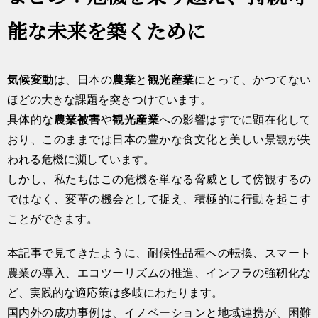
能な未来を築くために
気候変動
は、日本の
農業
と
観光産業
にとって、かつてない
ほどの大きな課題を突きつけています。
具体的な
農業被害
や
観光産業
への影響はすでに顕在化して
おり、このままでは日本の豊かな食文化と美しい景観が失
われる危機に瀕しています。
しかし、私たちはこの危機を単なる脅威として傍観するの
ではなく、変革の機会として捉え、積極的に行動を起こす
ことができます。
本記事で見てきたように、耐候性品種への転換、スマート
農業の導入、エコツーリズムの推進、インフラの強靭化な
ど、実践的な適応策は多岐にわたります。
国内外の成功事例は、イノベーションと地域連携が、困難