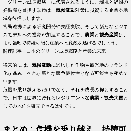
「グリーン成長戦略」に代表されるように、環境と経済の
好循環を目指す政策は、
気候変動
対策に投資する企業や地
域を後押しします。
官民連携による研究開発や実証実験、そして新たなビジネ
スモデルへの投資が加速することで、
農業
と
観光産業
は、
より強靭で持続可能な産業へと変貌を遂げるでしょう。
関連記事：日本のグリーン成長戦略と産業の未来
将来的には、
気候変動
に適応した作物や観光地のブランド
化が進み、それが新たな競争優位性となる可能性も秘めて
います。
危機を乗り越えるだけでなく、それを成長の糧とすること
で、日本は世界に誇れる
レジリエントな農業・観光大国
と
しての地位を確立できるはずです。
まとめ：危機を乗り越え、持続可