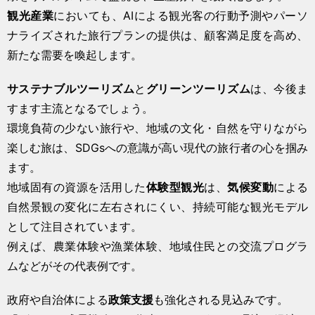
観光産業
においても、AIによる観光客の行動予測やパーソ
ナライズされた旅行プランの提供は、顧客満足度を高め、
新たな需要を喚起します。
サステナブルツーリズム
と
グリーンツーリズム
は、今後ま
すます主流となるでしょう。
環境負荷の少ない旅行や、地域の文化・自然を守りながら
楽しむ旅は、SDGsへの意識が高い現代の旅行者の心を掴み
ます。
地域固有の資源を活用した
体験型観光
は、
気候変動
による
自然景観の変化に左右されにくい、持続可能な観光モデル
として注目されています。
例えば、農業体験や漁業体験、地域住民との交流プログラ
ムなどがその代表例です。
政府や自治体による
政策支援
も強化される見込みです。