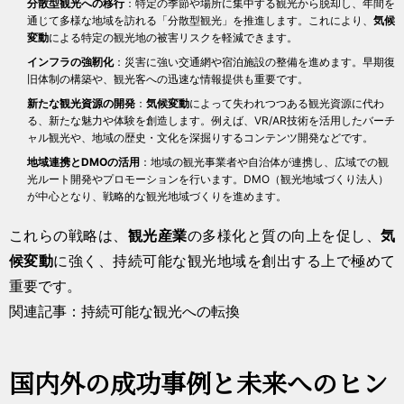
分散型観光への移行
：特定の季節や場所に集中する観光から脱却し、年間を
通じて多様な地域を訪れる「分散型観光」を推進します。これにより、
気候
変動
による特定の観光地の被害リスクを軽減できます。
インフラの強靭化
：災害に強い交通網や宿泊施設の整備を進めます。早期復
旧体制の構築や、観光客への迅速な情報提供も重要です。
新たな観光資源の開発
：
気候変動
によって失われつつある観光資源に代わ
る、新たな魅力や体験を創造します。例えば、VR/AR技術を活用したバーチ
ャル観光や、地域の歴史・文化を深掘りするコンテンツ開発などです。
地域連携とDMOの活用
：地域の観光事業者や自治体が連携し、広域での観
光ルート開発やプロモーションを行います。DMO（観光地域づくり法人）
が中心となり、戦略的な観光地域づくりを進めます。
これらの戦略は、
観光産業
の多様化と質の向上を促し、
気
候変動
に強く、持続可能な観光地域を創出する上で極めて
重要です。
関連記事：持続可能な観光への転換
国内外の成功事例と未来へのヒン