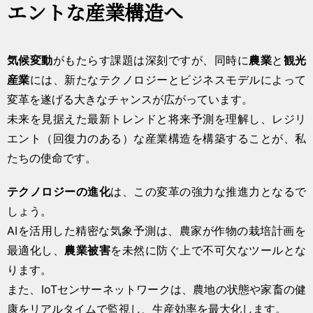
エントな産業構造へ
気候変動
がもたらす課題は深刻ですが、同時に
農業
と
観光
産業
には、新たなテクノロジーとビジネスモデルによって
変革を遂げる大きなチャンスが広がっています。
未来を見据えた最新トレンドと将来予測を理解し、レジリ
エント（回復力のある）な産業構造を構築することが、私
たちの使命です。
テクノロジーの進化
は、この変革の強力な推進力となるで
しょう。
AIを活用した精密な気象予測は、農家が作物の栽培計画を
最適化し、
農業被害
を未然に防ぐ上で不可欠なツールとな
ります。
また、IoTセンサーネットワークは、農地の状態や家畜の健
康をリアルタイムで監視し、生産効率を最大化します。