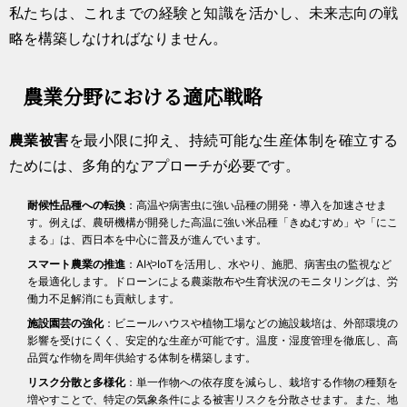
私たちは、これまでの経験と知識を活かし、未来志向の戦
略を構築しなければなりません。
農業分野における適応戦略
農業被害
を最小限に抑え、持続可能な生産体制を確立する
ためには、多角的なアプローチが必要です。
耐候性品種への転換
：高温や病害虫に強い品種の開発・導入を加速させま
す。例えば、農研機構が開発した高温に強い米品種「きぬむすめ」や「にこ
まる」は、西日本を中心に普及が進んでいます。
スマート農業の推進
：AIやIoTを活用し、水やり、施肥、病害虫の監視など
を最適化します。ドローンによる農薬散布や生育状況のモニタリングは、労
働力不足解消にも貢献します。
施設園芸の強化
：ビニールハウスや植物工場などの施設栽培は、外部環境の
影響を受けにくく、安定的な生産が可能です。温度・湿度管理を徹底し、高
品質な作物を周年供給する体制を構築します。
リスク分散と多様化
：単一作物への依存度を減らし、栽培する作物の種類を
増やすことで、特定の気象条件による被害リスクを分散させます。また、地