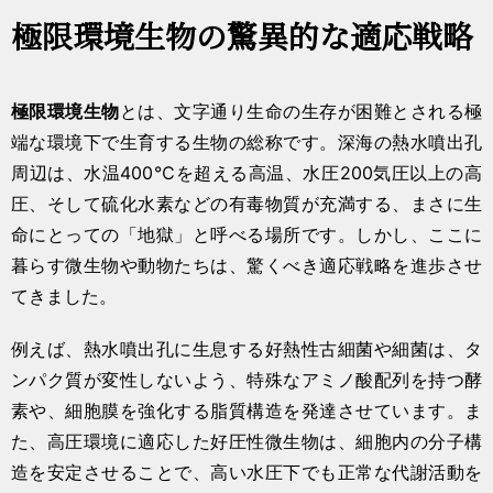
極限環境生物の驚異的な適応戦略
極限環境生物
とは、文字通り生命の生存が困難とされる極
端な環境下で生育する生物の総称です。深海の熱水噴出孔
周辺は、水温400℃を超える高温、水圧200気圧以上の高
圧、そして硫化水素などの有毒物質が充満する、まさに生
命にとっての「地獄」と呼べる場所です。しかし、ここに
暮らす微生物や動物たちは、驚くべき適応戦略を進歩させ
てきました。
例えば、熱水噴出孔に生息する好熱性古細菌や細菌は、タ
ンパク質が変性しないよう、特殊なアミノ酸配列を持つ酵
素や、細胞膜を強化する脂質構造を発達させています。ま
た、高圧環境に適応した好圧性微生物は、細胞内の分子構
造を安定させることで、高い水圧下でも正常な代謝活動を