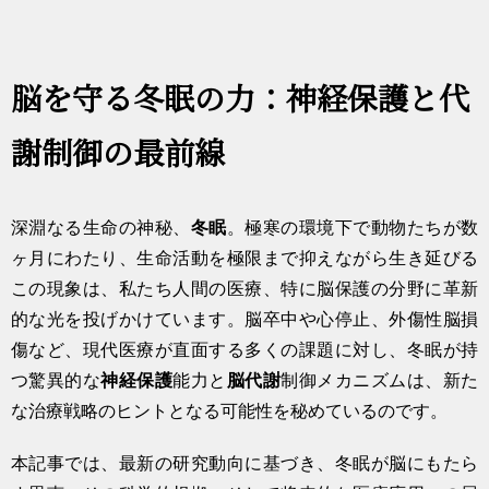
脳を守る冬眠の力：神経保護と代
謝制御の最前線
深淵なる生命の神秘、
冬眠
。極寒の環境下で動物たちが数
ヶ月にわたり、生命活動を極限まで抑えながら生き延びる
この現象は、私たち人間の医療、特に脳保護の分野に革新
的な光を投げかけています。脳卒中や心停止、外傷性脳損
傷など、現代医療が直面する多くの課題に対し、冬眠が持
つ驚異的な
神経保護
能力と
脳代謝
制御メカニズムは、新た
な治療戦略のヒントとなる可能性を秘めているのです。
本記事では、最新の研究動向に基づき、冬眠が脳にもたら