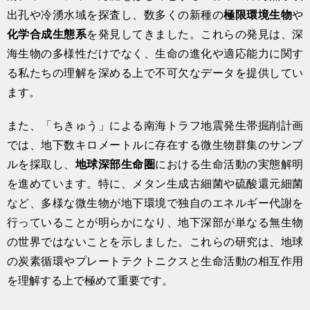
出孔や冷湧水域を探査し、数多くの新種の
極限環境生物
や
化学合成生態系
を発見してきました。これらの発見は、深
海生物の多様性だけでなく、生命の進化や適応能力に関す
る私たちの理解を深める上で不可欠なデータを提供してい
ます。
また、「ちきゅう」による南海トラフ地震発生帯掘削計画
では、地下数キロメートルに存在する微生物群集のサンプ
ルを採取し、
地球深部生命圏
における生命活動の実態解明
を進めています。特に、メタン生成古細菌や硫酸還元細菌
など、多様な微生物が地下環境で独自のエネルギー代謝を
行っていることが明らかになり、地下深部が単なる無生物
の世界ではないことを示しました。これらの研究は、地球
の炭素循環やプレートテクトニクスと生命活動の相互作用
を理解する上で極めて重要です。