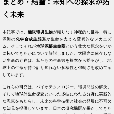
まとめ・結論：未知への探求が拓
く未来
本記事では、
極限環境生物
が織りなす神秘的な世界、特に
深海の
化学合成生態系
が生命を支える驚異的なメカニズ
ム、そしてそれが
地球深部生命圏
という壮大な概念をいか
に拓いてきたかについて解説しました。太陽光に依存しな
い生命の存在は、私たちの生命観を根本から揺るがし、地
球上の生命が持つ計り知れない多様性と強靭さを改めて示
しています。
これらの研究は、バイオテクノロジー、環境問題の解決、
そして地球外生命探査といった多岐にわたる分野に実践的
な恩恵をもたらし、未来の科学技術と社会の発展に不可欠
な知見を提供しています。日本の研究機関が果たしてきた