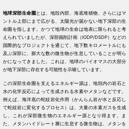
地球深部生命圏
とは、地殻内部、海底堆積物、さらにはマ
ントル上部にまで広がる、太陽光が届かない地下深部の生
命圏を指します。かつて地球の生命は地表に限られると考
えられていましたが、深部掘削計画（IODP/DSDP）などの
国際的なプロジェクトを通じて、地下数キロメートルにも
及ぶ深部に、膨大な数の微生物が生息していることが明ら
かになってきました。これは、地球のバイオマスの大部分
が地下深部に存在する可能性を示唆しています。
この深部生命圏を支えるエネルギー源は、地殻内の岩石と
水の化学反応によって生成される水素やメタンなどです。
例えば、海洋底の蛇紋岩化作用（かんらん岩が水と反応し
て蛇紋岩に変化するプロセス）は、大量の水素ガスを生成
し、これが深部微生物のエネルギー源となり得ます。ま
た、メタンハイドレート層に生息する微生物は、メタンを