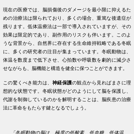
現在の医療では、脳損傷後のダメージを最小限に抑えるた
めの治療法は限られており、多くの場合、重篤な後遺症が
残ります。低体温療法は一部で導入されていますが、その
効果は限定的であり、副作用のリスクも伴います。このよ
うな背景から、自然界に存在する生命維持戦略である冬眠
に、多くの研究者の注目が集まっています。冬眠動物は、
体温を数度まで低下させ、心拍数や呼吸数を劇的に減少さ
せながらも、脳機能と構造を健全に保つことができます。
この驚くべき能力は、
神経保護
の観点から見ればまさに理
想的な状態です。冬眠状態がどのようにして脳を保護し、
代謝を制御しているのかを解明することは、脳疾患の治療
法に革命をもたらす鍵となるでしょう。
「冬眠動物の脳は、極度の低酸素、低血糖、低体温