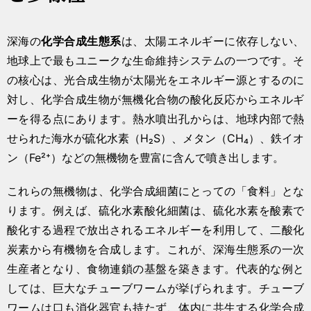
深海の
化学合成生態系
は、太陽エネルギーに依存しない、
地球上で最もユニークな生命維持システムの一つです。そ
の核心は、光合成生物が太陽光をエネルギー源とするのに
対し、化学合成生物が無機化合物の酸化反応からエネルギ
ーを得る点にあります。熱水噴出孔からは、地球内部で熱
せられた海水が硫化水素（H₂S）、メタン（CH₄）、鉄イオ
ン（Fe²⁺）などの無機物を豊富に含んで噴き出します。
これらの無機物は、化学合成細菌にとっての「食料」とな
ります。例えば、硫化水素酸化細菌は、硫化水素を酸素で
酸化する過程で放出されるエネルギーを利用して、二酸化
炭素から有機物を合成します。これが、深海生態系の一次
生産者となり、食物連鎖の基盤を築きます。代表的な例と
しては、巨大なチューブワームが挙げられます。チューブ
ワームは口も消化器官も持たず、体内に共生する化学合成