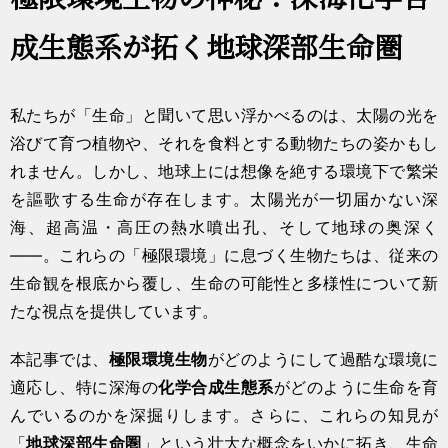
成生態系が拓く地球深部生命圏
私たちが「生命」と聞いて思い浮かべるのは、太陽の光を
浴びて育つ植物や、それを食料とする動物たちの姿かもし
れません。しかし、地球上には想像を絶する環境下で繁栄
を謳歌する生命が存在します。太陽光が一切届かない深
海、超高温・高圧の熱水噴出孔、そして地球の奥深く
――。これらの「極限環境」に息づく生物たちは、従来の
生命観を根底から覆し、生命の可能性と多様性について新
たな視点を提供しています。
本記事では、
極限環境生物
がどのようにして過酷な環境に
適応し、特に深海の
化学合成生態系
がどのように生命を育
んでいるのかを深掘りします。さらに、これらの知見が
「
地球深部生命圏
」という壮大な概念をいかに拓き、生命