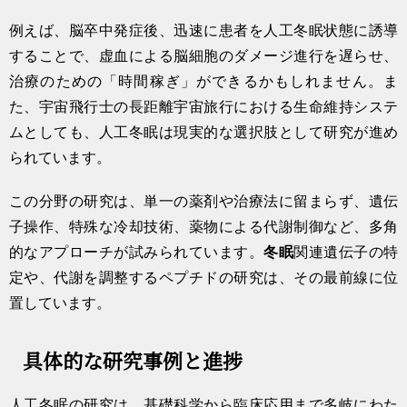
例えば、脳卒中発症後、迅速に患者を人工冬眠状態に誘導
することで、虚血による脳細胞のダメージ進行を遅らせ、
治療のための「時間稼ぎ」ができるかもしれません。ま
た、宇宙飛行士の長距離宇宙旅行における生命維持システ
ムとしても、人工冬眠は現実的な選択肢として研究が進め
られています。
この分野の研究は、単一の薬剤や治療法に留まらず、遺伝
子操作、特殊な冷却技術、薬物による代謝制御など、多角
的なアプローチが試みられています。
冬眠
関連遺伝子の特
定や、代謝を調整するペプチドの研究は、その最前線に位
置しています。
具体的な研究事例と進捗
人工冬眠の研究は、基礎科学から臨床応用まで多岐にわた