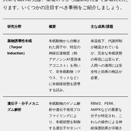
ります。いくつかの注目すべき事例をご紹介しましょう。
研究分野
概要
主な成果/課題
薬物誘導性冬眠
冬眠動物から分離さ
体温低下、代謝抑制
（Torpor
れた因子や、特定の
が確認されている
Induction）
神経伝達物質（例:
が、完全な冬眠状態
アデノシンA1受容体
の再現には至らず。
アゴニスト）を用い
人間への適用には安
て、非冬眠動物（マ
全性と効果の検証が
ウス、ラットなど）
必要。
に冬眠様状態を誘導
する試み。
遺伝子・分子メカニ
冬眠動物のゲノム解
RBM3、PERK、
ズム解析
析や遺伝子発現プロ
AMPKなどの重要な
ファイリングによ
分子が特定され、こ
り、冬眠状態を制御
れらの操作による神
する遺伝子やタンパ
経保護効果が示唆さ