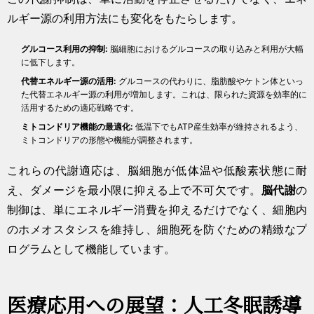
ルギー源の利用方法にも変化をもたらします。
グルコース利用の抑制:
脳細胞におけるグルコースの取り込みと利用が大幅
に低下します。
代替エネルギー源の活用:
グルコースの代わりに、脂肪酸やケトン体といっ
た代替エネルギー源の利用が増加します。これは、限られた資源を効率的に
活用するための適応戦略です。
ミトコンドリア機能の最適化:
低温下でもATP産生効率が維持されるよう、
ミトコンドリアの形態や機能が調整されます。
これらの代謝適応は、脳細胞が低体温や低酸素状態に耐
え、ダメージを最小限に抑える上で不可欠です。
脳代謝
の
制御は、単にエネルギー消費を抑えるだけでなく、細胞内
のホメオスタシスを維持し、細胞死を防ぐための精緻なプ
ログラムとして機能しています。
医療応用への展望：人工冬眠誘導