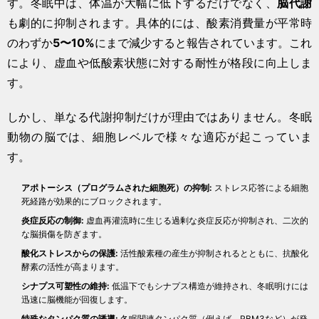
す。冬眠中は、体温が大幅に低下するだけでなく、
脳代謝
も劇的に抑制されます。具体的には、酸素消費量が平常時
のわずか
5〜10%
にまで減少すると報告されています。これ
により、虚血や低酸素状態に対する耐性が格段に向上しま
す。
しかし、単なる代謝抑制だけが理由ではありません。冬眠
動物の脳では、細胞レベルで様々な適応が起こっていま
す。
アポトーシス（プログラムされた細胞死）の抑制:
ストレス応答による細胞
死経路が効果的にブロックされます。
炎症反応の制御:
虚血再灌流時に生じる過剰な炎症反応が抑制され、二次的
な脳損傷を防ぎます。
酸化ストレスからの保護:
活性酸素種の産生が抑制されるとともに、抗酸化
酵素の活性が高まります。
シナプス可塑性の維持:
低温下でもシナプス構造が維持され、冬眠明けには
迅速に脳機能が回復します。
特殊なタンパク質の誘導:
冬眠関連タンパク質（例えば、RBM3など）が発