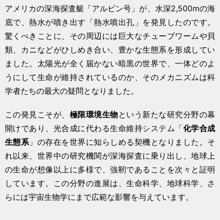
アメリカの深海探査艇「アルビン号」が、水深2,500mの海
底で、熱水が噴き出す「熱水噴出孔」を発見したのです。
驚くべきことに、その周辺には巨大なチューブワームや貝
類、カニなどがひしめき合い、豊かな生態系を形成してい
ました。太陽光が全く届かない暗黒の世界で、一体どのよ
うにして生命が維持されているのか、そのメカニズムは科
学者たちの最大の疑問となりました。
この発見こそが、
極限環境生物
という新たな研究分野の幕
開けであり、光合成に代わる生命維持システム「
化学合成
生態系
」の存在を世界に知らしめる契機となりました。そ
れ以来、世界中の研究機関が深海探査に乗り出し、地球上
の生命が想像以上に多様で、強靭であることを次々と証明
しています。この分野の進展は、生命科学、地球科学、さ
らには宇宙生物学にまで広範な影響を与えています。