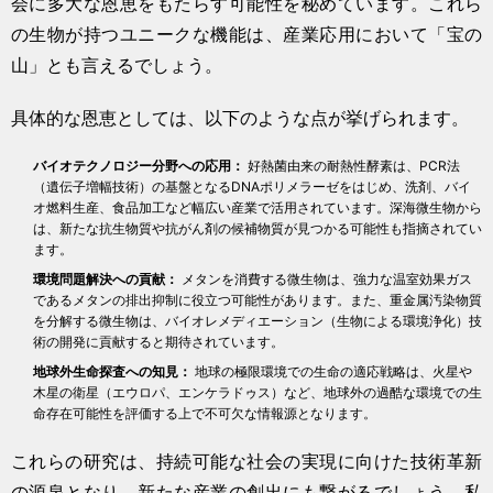
会に多大な恩恵をもたらす可能性を秘めています。これら
の生物が持つユニークな機能は、産業応用において「宝の
山」とも言えるでしょう。
具体的な恩恵としては、以下のような点が挙げられます。
バイオテクノロジー分野への応用：
好熱菌由来の耐熱性酵素は、PCR法
（遺伝子増幅技術）の基盤となるDNAポリメラーゼをはじめ、洗剤、バイ
オ燃料生産、食品加工など幅広い産業で活用されています。深海微生物から
は、新たな抗生物質や抗がん剤の候補物質が見つかる可能性も指摘されてい
ます。
環境問題解決への貢献：
メタンを消費する微生物は、強力な温室効果ガス
であるメタンの排出抑制に役立つ可能性があります。また、重金属汚染物質
を分解する微生物は、バイオレメディエーション（生物による環境浄化）技
術の開発に貢献すると期待されています。
地球外生命探査への知見：
地球の極限環境での生命の適応戦略は、火星や
木星の衛星（エウロパ、エンケラドゥス）など、地球外の過酷な環境での生
命存在可能性を評価する上で不可欠な情報源となります。
これらの研究は、持続可能な社会の実現に向けた技術革新
の源泉となり、新たな産業の創出にも繋がるでしょう。私