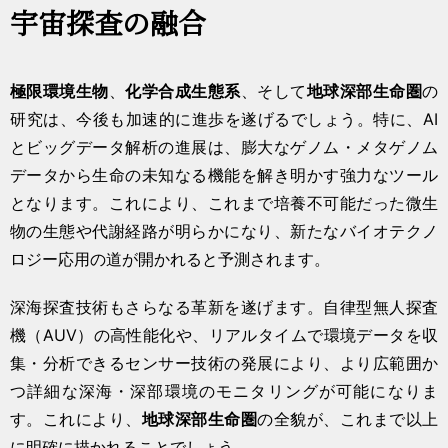
宇宙探査の融合
極限環境生物
、
化学合成生態系
、そして
地球深部生命圏
の
研究は、今後も加速的に進歩を遂げるでしょう。特に、AI
とビッグデータ解析の進展は、膨大なゲノム・メタゲノム
データから生命の未知なる機能を解き明かす強力なツール
となります。これにより、これまで培養不可能だった微生
物の生態や代謝経路が明らかになり、新たなバイオテクノ
ロジー応用の道が開かれると予測されます。
深海探査技術もさらなる革新を遂げます。自律型無人探査
機（AUV）の高性能化や、リアルタイムで環境データを収
集・分析できるセンサー技術の発展により、より広範囲か
つ詳細な深海・深部環境のモニタリングが可能になりま
す。これにより、
地球深部生命圏
の全貌が、これまで以上
に明確に描かれることでしょう。