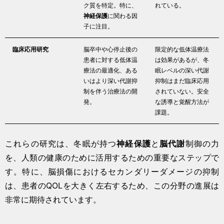
ク質を特定。特に、
れている。
神経保護
に関わる因
子に注目。
臨床応用研究
脳卒中や心停止後の
限定的な低体温療法
患者に対する低体温
は効果があるが、冬
療法の最適化、ある
眠レベルの深い代謝
いはより深い代謝抑
抑制はまだ臨床応用
制を伴う治療法の開
されていない。安全
発。
な誘導と覚醒方法が
課題。
これらの研究は、冬眠が持つ
神経保護
と
脳代謝
制御の力
を、人類の健康のために活用するための重要なステップで
す。特に、脳損傷におけるセカンダリーダメージの抑制
は、患者のQOLを大きく左右するため、この分野の進展は
非常に期待されています。