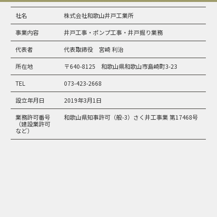
社名
株式会社和歌山井戸工業所
事業内容
井戸工事・ポンプ工事・井戸掘り業務
代表者
代表取締役 宮崎 利治
所在地
〒640-8125 和歌山県和歌山市島崎町3-23
TEL
073-423-2668
設立年月日
2019年3月1日
業務許可番号
和歌山県知事許可（般-3）さく井工事業 第17468号
（建設業許可
など）