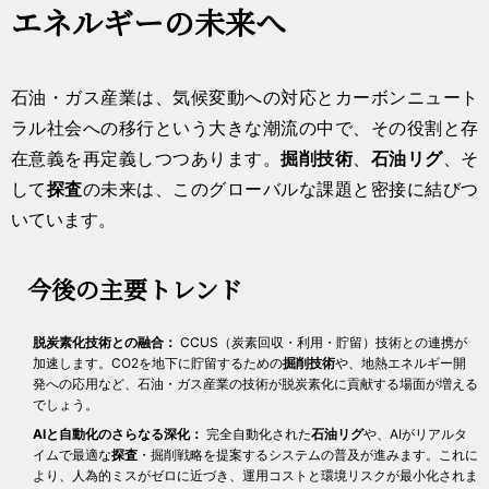
エネルギーの未来へ
石油・ガス産業は、気候変動への対応とカーボンニュート
ラル社会への移行という大きな潮流の中で、その役割と存
在意義を再定義しつつあります。
掘削技術
、
石油リグ
、そ
して
探査
の未来は、このグローバルな課題と密接に結びつ
いています。
今後の主要トレンド
脱炭素化技術との融合：
CCUS（炭素回収・利用・貯留）技術との連携が
加速します。CO2を地下に貯留するための
掘削技術
や、地熱エネルギー開
発への応用など、石油・ガス産業の技術が脱炭素化に貢献する場面が増える
でしょう。
AIと自動化のさらなる深化：
完全自動化された
石油リグ
や、AIがリアルタ
イムで最適な
探査
・掘削戦略を提案するシステムの普及が進みます。これに
より、人為的ミスがゼロに近づき、運用コストと環境リスクが最小化されま