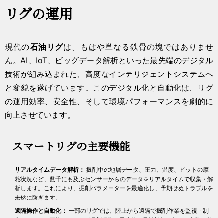
リグの運用
現代の
石油リグ
は、もはや単なる鉄骨の塊ではありませ
ん。AI、IoT、ビッグデータ解析といった最先端のデジタル
技術が組み込まれた、高度なインテリジェントシステムへ
と変貌を遂げています。このデジタル化と自動化は、リグ
の運用効率、安全性、そして環境パフォーマンスを劇的に
向上させています。
スマートリグの主要機能
リアルタイムデータ解析：
掘削中の地層データ、圧力、温度、ビットの摩
耗状況など、数千にも及ぶセンサーからのデータをリアルタイムで収集・解
析します。これにより、掘削パラメーターを最適化し、予期せぬトラブルを
未然に防ぎます。
遠隔操作と自動化：
一部のリグでは、陸上から遠隔で掘削作業を監視・制