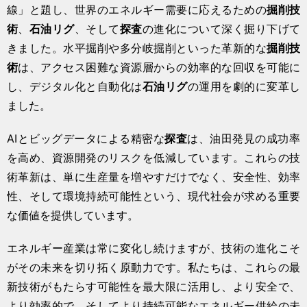
線」と題し、世界のエネルギー需要に応えるための
掘削技
術
、
石油リグ
、そして
探査
の進化について深く掘り下げて
きました。水平掘削や多分岐掘削といった革新的な
掘削技
術
は、アクセス困難な資源層からの効率的な回収を可能に
し、デジタル化と自動化は
石油リグ
の運用を劇的に変革し
ました。
AIとビッグデータによる精密な
探査
は、油田発見の成功率
を高め、資源開発のリスクを低減しています。これらの技
術革新は、単に生産量を増やすだけでなく、安全性、効率
性、そして環境持続可能性という、現代社会が求める重要
な価値を提供しています。
エネルギー産業は常に変化し続けますが、技術の進化こそ
がその未来を切り拓く原動力です。私たちは、これらの最
新技術がもたらす可能性を最大限に活用し、より安全で、
より効率的で、そしてより持続可能なエネルギー供給の未