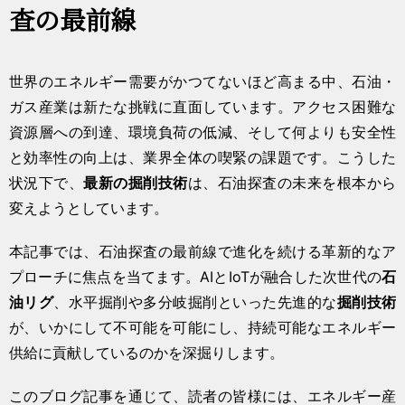
査の最前線
世界のエネルギー需要がかつてないほど高まる中、石油・
ガス産業は新たな挑戦に直面しています。アクセス困難な
資源層への到達、環境負荷の低減、そして何よりも安全性
と効率性の向上は、業界全体の喫緊の課題です。こうした
状況下で、
最新の掘削技術
は、石油探査の未来を根本から
変えようとしています。
本記事では、石油探査の最前線で進化を続ける革新的なア
プローチに焦点を当てます。AIとIoTが融合した次世代の
石
油リグ
、水平掘削や多分岐掘削といった先進的な
掘削技術
が、いかにして不可能を可能にし、持続可能なエネルギー
供給に貢献しているのかを深掘りします。
このブログ記事を通じて、読者の皆様には、エネルギー産