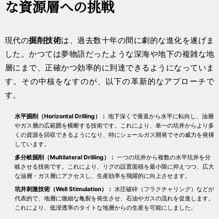
な資源層への挑戦
現代の
掘削技術
は、過去数十年の間に劇的な進化を遂げま
した。かつては夢物語だったような深海や地下の複雑な地
層にまで、正確かつ効率的に到達できるようになっていま
す。その中核をなすのが、以下の革新的なアプローチで
す。
水平掘削（Horizontal Drilling）：
地下深くで垂直から水平に転向し、油層
やガス層の広範囲を横断する技術です。これにより、単一の坑井からより多
くの資源を回収できるようになり、特にシェールガス開発でその威力を発揮
しています。
多分岐掘削（Multilateral Drilling）：
一つの坑井から複数の水平坑井を分
岐させる技術です。これにより、リグの設置面積を最小限に抑えつつ、広大
な油層・ガス層にアクセスし、生産効率を飛躍的に向上させます。
坑井刺激技術（Well Stimulation）：
水圧破砕（フラクチャリング）などが
代表的で、地層に微細な亀裂を発生させ、石油やガスの流れを促進します。
これにより、低浸透率のタイトな地層からの生産を可能にしました。