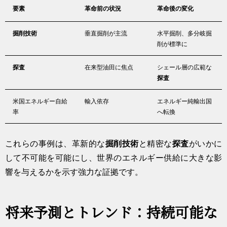
要素
革命前の状況
革命後の変化
掘削技術
垂直掘削が主流
水平掘削、多分岐掘
削が標準に
探査
在来型油田に焦点
シェール層の広範な
探査
米国エネルギー自給
輸入依存
エネルギー純輸出国
率
へ転換
これらの事例は、革新的な
掘削技術
と精密な
探査
がいかに
して不可能を可能にし、世界のエネルギー供給に大きな影
響を与えるかを示す強力な証拠です。
将来予測とトレンド：持続可能な