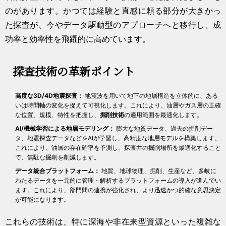
のがあります。かつては経験と直感に頼る部分が大きかっ
た探査が、今やデータ駆動型のアプローチへと移行し、成
功率と効率性を飛躍的に高めています。
探査技術の革新ポイント
高度な3D/4D地震探査：
地震波を用いて地下の地層構造を立体的に、ある
いは時間軸の変化を捉えて可視化します。これにより、油層やガス層の正確
な位置、規模、特性を把握し、
掘削技術
の適用範囲を最適化します。
AI/機械学習による地層モデリング：
膨大な地質データ、過去の掘削デー
タ、地震探査データなどをAIが学習し、高精度な地層モデルを構築します。
これにより、油層の存在確率を予測し、探査井の掘削場所を最適化すること
で、無駄な掘削を削減します。
データ統合プラットフォーム：
地質、地球物理、掘削、生産など、多岐に
わたるデータを一元的に管理・解析するプラットフォームの導入が進んでい
ます。これにより、部門間の連携が強化され、より迅速かつ的確な意思決定
が可能になります。
これらの技術は、特に深海や非在来型資源といった複雑な