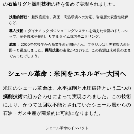
の
石油リグ
と
掘削技術
の粋を集めて実現されました。
技術的挑戦：
超深度掘削、高圧・高温環境への対応、岩塩層の安定性確保
など。
導入技術：
ダイナミックポジショニングシステムを備えた最新のドリルシ
ップ、多分岐水平掘削、リアルタイム坑内モニタリング。
成果：
2000年代後半から商業生産が開始され、ブラジルは世界有数の産油
国へと躍進しました。
掘削技術
の進化がなければ、この資源は未発見のまま
であったでしょう。
シェール革命：米国をエネルギー大国へ
米国のシェール革命は、水平掘削と水圧破砕という二つの
掘削技術
の組み合わせによって実現されました。この技術
により、かつては回収不能とされていたシェール層からの
石油・ガス生産が商業的に可能になりました。
シェール革命のインパクト