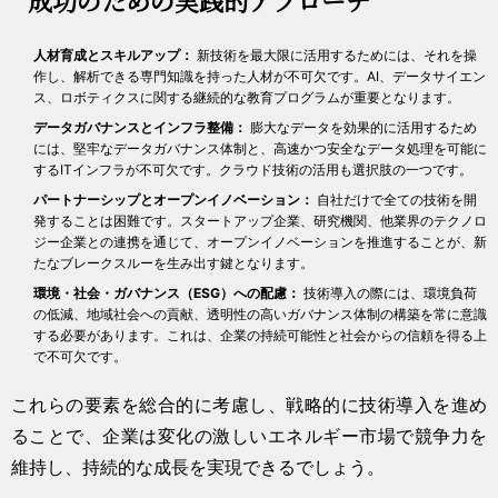
成功のための実践的アプローチ
人材育成とスキルアップ：
新技術を最大限に活用するためには、それを操
作し、解析できる専門知識を持った人材が不可欠です。AI、データサイエン
ス、ロボティクスに関する継続的な教育プログラムが重要となります。
データガバナンスとインフラ整備：
膨大なデータを効果的に活用するため
には、堅牢なデータガバナンス体制と、高速かつ安全なデータ処理を可能に
するITインフラが不可欠です。クラウド技術の活用も選択肢の一つです。
パートナーシップとオープンイノベーション：
自社だけで全ての技術を開
発することは困難です。スタートアップ企業、研究機関、他業界のテクノロ
ジー企業との連携を通じて、オープンイノベーションを推進することが、新
たなブレークスルーを生み出す鍵となります。
環境・社会・ガバナンス（ESG）への配慮：
技術導入の際には、環境負荷
の低減、地域社会への貢献、透明性の高いガバナンス体制の構築を常に意識
する必要があります。これは、企業の持続可能性と社会からの信頼を得る上
で不可欠です。
これらの要素を総合的に考慮し、戦略的に技術導入を進め
ることで、企業は変化の激しいエネルギー市場で競争力を
維持し、持続的な成長を実現できるでしょう。