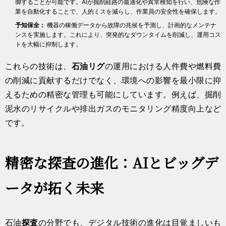
御することが可能です。AIが掘削経路の最適化や異常検知を行い、危険な作
業を自動化することで、人的ミスを減らし、作業員の安全性を確保します。
予知保全：
機器の稼働データから故障の兆候を予測し、計画的なメンテナ
ンスを実施します。これにより、突発的なダウンタイムを削減し、運用コス
トを大幅に抑制します。
これらの技術は、
石油リグ
の運用における人件費や燃料費
の削減に貢献するだけでなく、環境への影響を最小限に抑
えるための精密な管理も可能にしています。例えば、掘削
泥水のリサイクルや排出ガスのモニタリング精度向上など
です。
精密な探査の進化：AIとビッグデ
ータが拓く未来
石油
探査
の分野でも、デジタル技術の進化は目覚ましいも