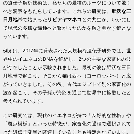
の遺伝子解析技術は、私たちの愛猫のルーツについて驚く
べき洞察をもたらしています。これらの研究は、
肥沃な三
日月地帯
で始まった
リビアヤマネコ
との共生が、いかにし
て現代の多様な猫種へと繋がったのかを解き明かす鍵とな
っています。
例えば、2017年に発表された大規模な遺伝子研究では、世
界中のイエネコのDNAを解析し、2つの主要な家畜化の波
が存在したことが示唆されました。最初の波は肥沃な三日
月地帯で起こり、そこから猫は西へ（ヨーロッパへ）と広
がっていきました。その後、古代エジプトで別の家畜化の
波が起こり、その子孫が海路を通じて世界中に拡散したと
考えられています。
この研究では、現代のイエネコが持つ「友好的な性格」や
「斑点模様」といった特徴が、家畜化の過程で選択されて
きた遺伝子変異と関連していることも特定されています。