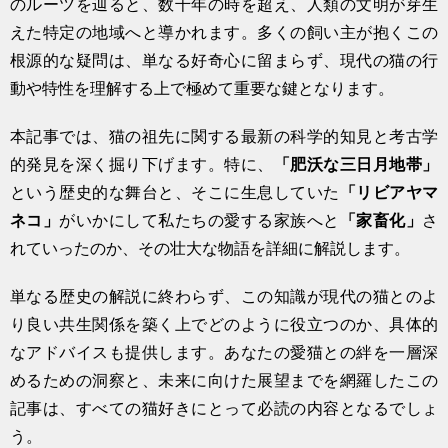
のルーツを辿ると、数千年の時を超え、人類の文明が芽生
えた特定の地域へと導かれます。多くの飼い主が抱くこの
根源的な疑問は、単なる好奇心に留まらず、現代の猫の行
動や特性を理解する上で極めて重要な鍵となります。
本記事では、猫の祖先に関する最新の科学的知見と考古学
的発見を深く掘り下げます。特に、
「肥沃な三日月地帯」
という歴史的な舞台と、そこに生息していた
「リビアヤマ
ネコ」
がいかにして私たちの愛する家族へと
「家畜化」
さ
れていったのか、その壮大な物語を詳細に解説します。
単なる歴史の解説に終わらず、この知識が現代の猫とのよ
り良い共生関係を築く上でどのように役立つのか、具体的
なアドバイスも提供します。あなたの愛猫との絆を一層深
めるための洞察と、未来に向けた展望までを網羅したこの
記事は、すべての猫好きにとって必読の内容となるでしょ
う。