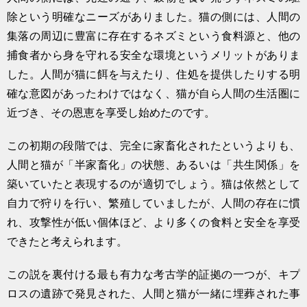
除という明確なニーズがありました。猫の側には、人間の
集落の周辺に豊富に存在するネズミという食料源と、他の
捕食者から身を守れる安全な環境というメリットがありま
した。人間が猫に餌を与えたり、住処を提供したりする明
確な意図があったわけではなく、猫が自ら人間の生活圏に
近づき、その恩恵を享受し始めたのです。
この初期の段階では、完全に家畜化されたというよりも、
人間と猫が「半家畜化」の状態、あるいは「共生関係」を
築いていたと表現するのが適切でしょう。猫は依然として
自力で狩りを行い、繁殖していましたが、人間の存在に慣
れ、攻撃性が低い個体ほど、より多くの食料と安全を享受
できたと考えられます。
この説を裏付ける最も有力な考古学的証拠の一つが、キプ
ロスの遺跡で発見された、人間と猫が一緒に埋葬された事