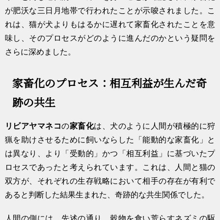
が肥沃な三日月地帯で行われたことが示唆されました。こ
れは、猫が犬よりもはるかに遅れて家畜化されたことを意
味し、そのプロセスがどのように進んだのかという疑問を
さらに深めました。
家畜化のプロセス：相互利益が生んだ奇
跡の共生
リビアヤマネコ
の
家畜化
は、犬のように人間が積極的に狩
猟を助けさせるために飼いならした「能動的な家畜化」と
は異なり、より「受動的」かつ「相互利益」に基づいたプ
ロセスであったと考えられています。これは、人間と猫の
双方が、それぞれの生存戦略において相手の存在が有利で
あると判断した結果生まれた、奇跡的な共生関係でした。
人間の側には、先述の通り、穀物を食い荒らすネズミの駆