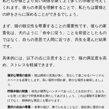
私たちが猫とより良い関係を築く上で多くの示唆を与えて
くれます。彼らの本質を理解することで、私たちは愛猫と
の絆をさらに深めることができるでしょう。
まず、猫の独立性を尊重することの重要性です。彼らの家
畜化は、犬のように「命令に従う」ことを前提としたもの
ではなく、自らの意思で人間に近づき、共生を選んだ結果
です。
具体的には、以下の点に注意することで、猫の満足度を高
め、ストレスを軽減できます。
適切な環境の提供：
猫は縄張り意識が強く、安心して過ごせるパーソナル
スペースを必要とします。高い場所や隠れ家、静かな場所を確保しましょ
う。
狩猟本能の刺激：
祖先が優秀なハンターであったことを忘れずに、おもち
ゃを使った遊びで狩猟本能を満たしてあげましょう。これは運動不足解消だ
けでなく、精神的な満足にも繋がります。
選択の自由の尊重：
食事や遊び、撫でられることなど、猫自身に選択の余