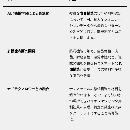
AIと機械学習による最適化
複雑な
表面構造
の設計や材料選定
において、AIが膨大なシミュレー
ションデータから最適なパターン
を効率的に特定。開発期間とコス
トを大幅に削減。
多機能表面の開発
防汚機能に加え、自己修復、抗
菌、耐腐食性、超撥水性など、複
数の機能を併せ持つスマートな
表
面構造
が登場。一つの材料で多様
な課題を解決。
ナノテクノロジーとの融合
ナノスケールの微細構造や材料を
組み合わせることで、より強力か
つ選択的な
バイオファウリング
抑
制効果を実現。特定の微生物のみ
をターゲットにすることも可能
に。