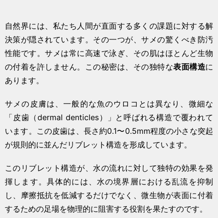
自然界には、私たち人間が直面する多くの課題に対する解
決策が隠されています。その一つが、サメの驚くべき防汚
性能です。サメは常に高速で泳ぎ、その肌はほとんど生物
の付着を許しません。この秘密は、その独特な
表面構造
に
あります。
サメの皮膚は、一般的な魚のウロコとは異なり、微細な
「皮歯（dermal denticles）」と呼ばれる構造で覆われて
います。この皮歯は、長さ約0.1〜0.5mm程度の小さな突起
が規則的に並んだリブレット構造を形成しています。
このリブレット構造が、水の流れに対して独特の効果を発
揮します。具体的には、水の境界層における乱流を抑制
し、摩擦抵抗を低減するだけでなく、微生物が表面に付着
するための足場を物理的に阻害する役割を果たすのです。