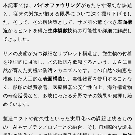
本記事では、
バイオファウリング
がもたらす深刻な課題
と、従来の対策が抱える限界について深く掘り下げまし
た。そして、その解決策として、サメ肌の驚くべき
表面構
造
からヒントを得た
生体模倣
技術の可能性を詳細に解説し
てきました。
サメの皮歯が持つ微細なリブレット構造は、微生物の付着
を物理的に阻害し、水の抵抗を低減するという、まさに自
然が育んだ究極の防汚メカニズムです。この自然の知恵を
模倣した人工的な
表面構造
は、毒性物質を使用することな
く、船舶の燃費改善、医療機器の安全性向上、海洋構造物
の寿命延長など、多岐にわたる分野でその効果を発揮し始
めています。
製造コストや耐久性といった実用化への課題は残るもの
の、AIやナノテクノロジーとの融合、そして国際的な環境