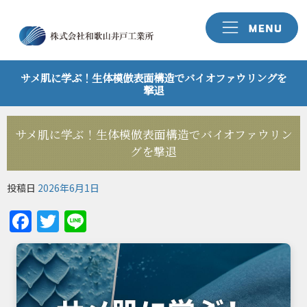
サメ肌に学ぶ！生体模倣表面構造でバイオファウリングを
撃退
サメ肌に学ぶ！生体模倣表面構造でバイオファウリン
グを撃退
投稿日
2026年6月1日
Facebook
Twitter
Line