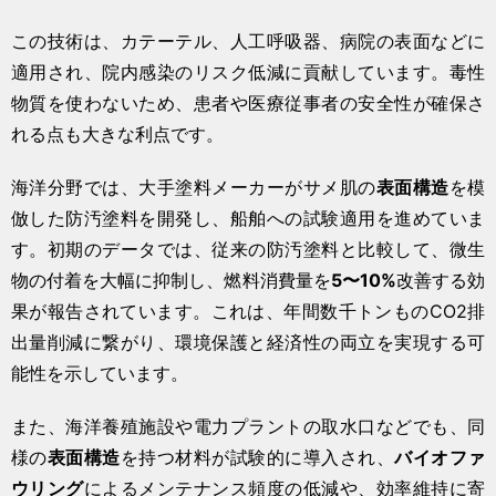
この技術は、カテーテル、人工呼吸器、病院の表面などに
適用され、院内感染のリスク低減に貢献しています。毒性
物質を使わないため、患者や医療従事者の安全性が確保さ
れる点も大きな利点です。
海洋分野では、大手塗料メーカーがサメ肌の
表面構造
を模
倣した防汚塗料を開発し、船舶への試験適用を進めていま
す。初期のデータでは、従来の防汚塗料と比較して、微生
物の付着を大幅に抑制し、燃料消費量を
5〜10%
改善する効
果が報告されています。これは、年間数千トンものCO2排
出量削減に繋がり、環境保護と経済性の両立を実現する可
能性を示しています。
また、海洋養殖施設や電力プラントの取水口などでも、同
様の
表面構造
を持つ材料が試験的に導入され、
バイオファ
ウリング
によるメンテナンス頻度の低減や、効率維持に寄