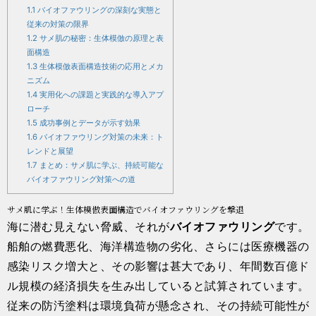
1.1
バイオファウリングの深刻な実態と
従来の対策の限界
1.2
サメ肌の秘密：生体模倣の原理と表
面構造
1.3
生体模倣表面構造技術の応用とメカ
ニズム
1.4
実用化への課題と実践的な導入アプ
ローチ
1.5
成功事例とデータが示す効果
1.6
バイオファウリング対策の未来：ト
レンドと展望
1.7
まとめ：サメ肌に学ぶ、持続可能な
バイオファウリング対策への道
サメ肌に学ぶ！生体模倣表面構造でバイオファウリングを撃退
海に潜む見えない脅威、それが
バイオファウリング
です。
船舶の燃費悪化、海洋構造物の劣化、さらには医療機器の
感染リスク増大と、その影響は甚大であり、年間数百億ド
ル規模の経済損失を生み出していると試算されています。
従来の防汚塗料は環境負荷が懸念され、その持続可能性が