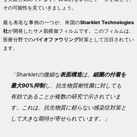
その可能性を見ていきましょう。
最も有名な事例の一つが、米国の
Sharklet Technologies
社
が開発したサメ肌模倣フィルムです。このフィルムは、
医療分野での
バイオファウリング
対策として注目されてい
ます。
「Sharkletの微細な
表面構造
は、
細菌の付着を
最大90%抑制
し、抗生物質耐性菌に対しても
有効であることが複数の研究で示されていま
す。これは、抗生物質に頼らない感染症対策と
して大きな期待が寄せられています。」