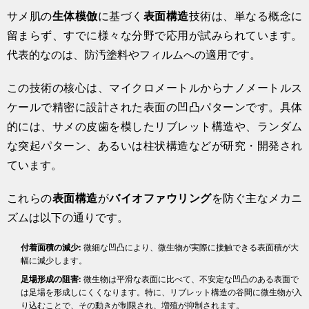
サメ肌の
生体模倣
に基づく
表面構造
技術は、単なる概念に
留まらず、すでに様々な分野で応用が試みられています。
代表的なのは、防汚塗料やフィルムへの適用です。
この技術の核心は、マイクロメートルからナノメートルス
ケールで精密に設計された表面の凹凸パターンです。具体
的には、サメの皮歯を模したリブレット構造や、ランダム
な突起パターン、あるいは柱状構造などが研究・開発され
ています。
これらの
表面構造
が
バイオファウリング
を防ぐ主なメカニ
ズムは以下の通りです。
付着面積の減少:
微細な凹凸により、微生物が実際に接触できる表面積が大
幅に減少します。
足場形成の阻害:
微生物は平滑な表面に比べて、不安定な凹凸のある表面で
は足場を形成しにくくなります。特に、リブレット構造の谷間に微生物が入
り込むことで、その動きが制限され、増殖が抑制されます。