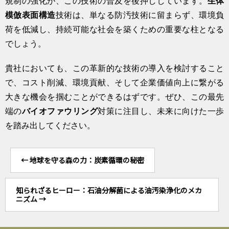
規制の強化が、この技術の普及を後押ししています。
生体
模倣
表面構造
技術は、単なる防汚技術に留まらず、環境負
荷を低減し、持続可能な社会を築くための重要な柱となる
でしょう。
貴社においても、この革新的な技術の導入を検討すること
で、コスト削減、環境貢献、そして企業価値向上に繋がる
大きな機会を掴むことができるはずです。ぜひ、この最先
端の
バイオファウリング
対策に注目し、未来に向けた一歩
を踏み出してください。
←
地球を守る森の力：炭素循環の秘密
知られざるヒーロー：石油分解菌による油汚染浄化のメカ
ニズム
→