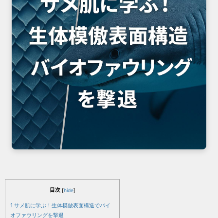
目次
[
hide
]
1
サメ肌に学ぶ！生体模倣表面構造でバイ
オファウリングを撃退