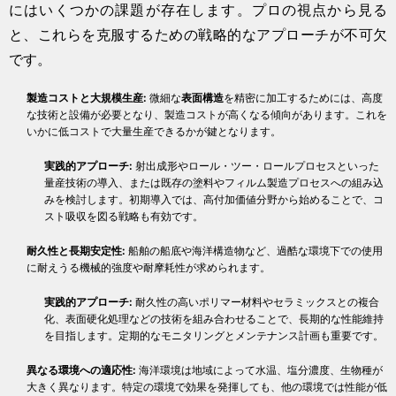
にはいくつかの課題が存在します。プロの視点から見る
と、これらを克服するための戦略的なアプローチが不可欠
です。
製造コストと大規模生産:
微細な
表面構造
を精密に加工するためには、高度
な技術と設備が必要となり、製造コストが高くなる傾向があります。これを
いかに低コストで大量生産できるかが鍵となります。
実践的アプローチ:
射出成形やロール・ツー・ロールプロセスといった
量産技術の導入、または既存の塗料やフィルム製造プロセスへの組み込
みを検討します。初期導入では、高付加価値分野から始めることで、コ
スト吸収を図る戦略も有効です。
耐久性と長期安定性:
船舶の船底や海洋構造物など、過酷な環境下での使用
に耐えうる機械的強度や耐摩耗性が求められます。
実践的アプローチ:
耐久性の高いポリマー材料やセラミックスとの複合
化、表面硬化処理などの技術を組み合わせることで、長期的な性能維持
を目指します。定期的なモニタリングとメンテナンス計画も重要です。
異なる環境への適応性:
海洋環境は地域によって水温、塩分濃度、生物種が
大きく異なります。特定の環境で効果を発揮しても、他の環境では性能が低