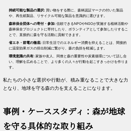
持続可能な製品の選択:
買い物をする際に、森林認証マークの付いた製品
や、再生紙製品、リサイクル可能な製品を意識的に選びます。
森林保全団体への寄付・参加:
信頼できるNPOやNGOが実施する植林活動や
森林保全プロジェクトに寄付したり、ボランティアとして参加したりするこ
とで、直接的に森を守る活動に貢献できます。
省エネ・節電の徹底:
日常生活でのエネルギー消費を抑えることは、間接的
に温室効果ガスの排出削減に繋がり、森の負担を軽減します。
環境意識の共有:
家族や友人、同僚と森の重要性や炭素循環について話し合
い、理解を広めることで、より多くの人々が行動を起こすきっかけを作りま
す。
私たちの小さな選択や行動が、積み重なることで大きな力
となり、地球を守る森の力を支えることになります。
事例・ケーススタディ：森が地球
を守る具体的な取り組み