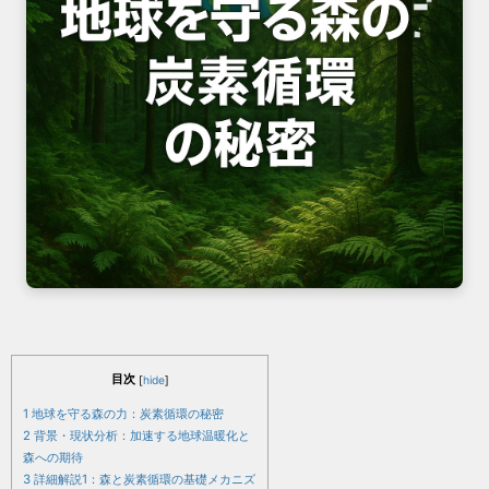
目次
[
hide
]
1
地球を守る森の力：炭素循環の秘密
2
背景・現状分析：加速する地球温暖化と
森への期待
3
詳細解説1：森と炭素循環の基礎メカニズ