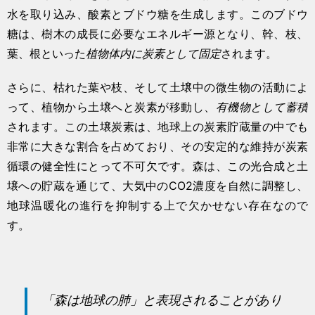
水を取り込み、酸素とブドウ糖を生成します。このブドウ
糖は、樹木の成長に必要なエネルギー源となり、幹、枝、
葉、根といった
植物体内に炭素として固定
されます。
さらに、枯れた葉や枝、そして土壌中の微生物の活動によ
って、植物から土壌へと炭素が移動し、
有機物として蓄積
されます。この土壌炭素は、地球上の炭素貯蔵量の中でも
非常に大きな割合を占めており、その安定的な維持が炭素
循環の健全性にとって不可欠です。森は、この光合成と土
壌への貯蔵を通じて、大気中のCO2濃度を自然に調整し、
地球温暖化の進行を抑制する上で欠かせない存在なので
す。
「森は地球の肺」と表現されることがあり