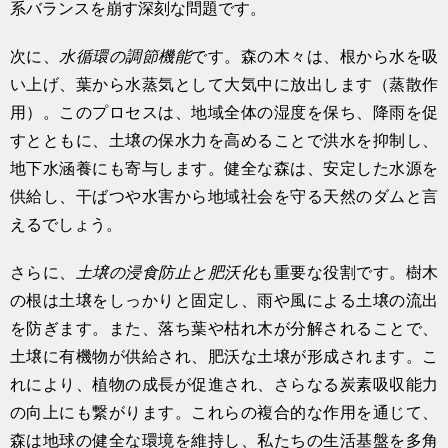
系バランスを崩す深刻な問題です。
次に、
水循環の調節機能
です。森の木々は、根から水を吸
い上げ、葉から水蒸気として大気中に放出します（蒸散作
用）。このプロセスは、地域全体の湿度を保ち、降雨を促
すとともに、土壌の保水力を高めることで洪水を抑制し、
地下水涵養にも寄与します。健全な森は、安定した水源を
供給し、干ばつや水害から地域社会を守る天然のダムと言
えるでしょう。
さらに、
土壌の浸食防止と肥沃化
も重要な役割です。樹木
の根は土壌をしっかりと固定し、雨や風による土壌の流出
を防ぎます。また、落ち葉や枯れ木が分解されることで、
土壌に有機物が供給され、肥沃な土壌が形成されます。こ
れにより、植物の成長が促進され、さらなる炭素吸収能力
の向上にも繋がります。これらの複合的な作用を通じて、
森は地球の健全な環境を維持し、私たちの生活基盤を多角