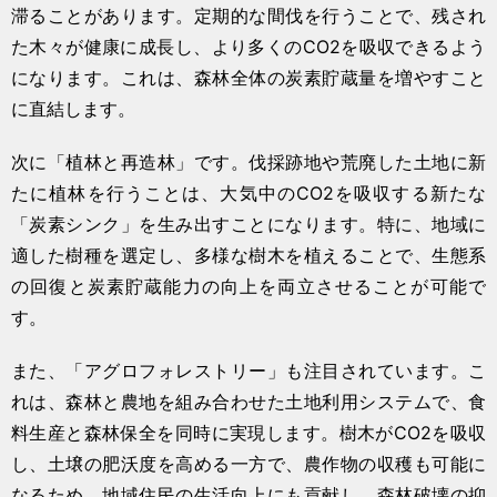
滞ることがあります。定期的な間伐を行うことで、残され
た木々が健康に成長し、より多くのCO2を吸収できるよう
になります。これは、森林全体の炭素貯蔵量を増やすこと
に直結します。
次に「植林と再造林」です。伐採跡地や荒廃した土地に新
たに植林を行うことは、大気中のCO2を吸収する新たな
「炭素シンク」を生み出すことになります。特に、地域に
適した樹種を選定し、多様な樹木を植えることで、生態系
の回復と炭素貯蔵能力の向上を両立させることが可能で
す。
また、「アグロフォレストリー」も注目されています。こ
れは、森林と農地を組み合わせた土地利用システムで、食
料生産と森林保全を同時に実現します。樹木がCO2を吸収
し、土壌の肥沃度を高める一方で、農作物の収穫も可能に
なるため、地域住民の生活向上にも貢献し、森林破壊の抑