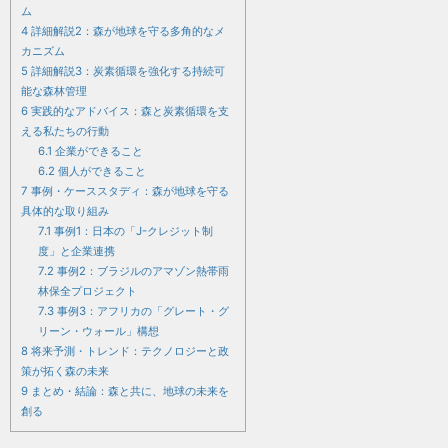
ム
4
詳細解説2：森が地球を守る多角的なメ
カニズム
5
詳細解説3：炭素循環を強化する持続可
能な森林管理
6
実践的なアドバイス：森と炭素循環を支
える私たちの行動
6.1
企業ができること
6.2
個人ができること
7
事例・ケーススタディ：森が地球を守る
具体的な取り組み
7.1
事例1：日本の「J-クレジット制
度」と企業連携
7.2
事例2：ブラジルのアマゾン熱帯雨
林保全プロジェクト
7.3
事例3：アフリカの「グレート・グ
リーン・ウォール」構想
8
将来予測・トレンド：テクノロジーと政
策が拓く森の未来
9
まとめ・結論：森と共に、地球の未来を
創る