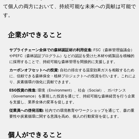
て個人の両方において、持続可能な未来への貢献は可能で
す。
企業ができること
サプライチェーン全体での森林認証材の利用促進:
FSC（森林管理協議会）
やPEFC（森林認証プログラム）などの認証を受けた木材や紙製品を積極的
に採用することで、持続可能な森林管理を間接的に支援します。
カーボンオフセットへの投資:
自社の排出する温室効果ガスを相殺するため
に、信頼できる森林保全・植林プロジェクトへの投資を行います。これによ
り、炭素循環の強化に貢献できます。
ESG投資の推進:
環境（Environment）、社会（Social）、ガバナンス
（Governance）を重視した投資を通じて、持続可能な森林経営を行う企業
を支援し、業界全体の変革を促します。
従業員への啓発活動:
社内での環境教育やワークショップを通じて、森の重
要性や炭素循環に関する意識を高め、個人の行動変容を促します。
個人ができること