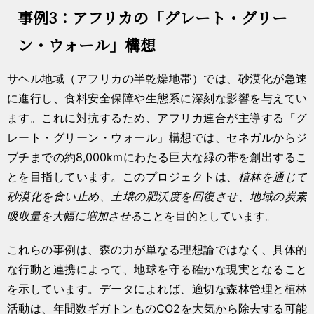
事例3：アフリカの「グレート・グリー
ン・ウォール」構想
サヘル地域（アフリカの半乾燥地帯）では、砂漠化が急速
に進行し、食料安全保障や生態系に深刻な影響を与えてい
ます。これに対抗するため、アフリカ連合が主導する「グ
レート・グリーン・ウォール」構想では、セネガルからジ
ブチまでの約8,000kmにわたる巨大な緑の帯を創出するこ
とを目指しています。このプロジェクトは、
植林を通じて
砂漠化を食い止め、土壌の肥沃度を回復させ、地域の炭素
吸収量を大幅に増加させる
ことを目的としています。
これらの事例は、森の力が単なる理想論ではなく、具体的
な行動と連携によって、地球を守る確かな現実となること
を示しています。データによれば、適切な森林管理と植林
活動は、年間数ギガトンものCO2を大気から除去する可能