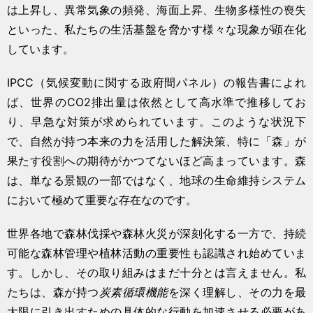
は上昇し、異常気象の頻発、海面上昇、生物多様性の喪失
といった、私たちの生活基盤を脅かす様々な現象が顕在化
しています。
IPCC（気候変動に関する政府間パネル）の報告書によれ
ば、世界のCO2排出量は依然として高水準で推移してお
り、早急な対策が求められています。このような状況下
で、自然が持つ本来の力を活用した解決策、特に「森」が
果たす役割への期待がかつてないほど高まっています。森
は、単なる景観の一部ではなく、地球の生命維持システム
において極めて重要な存在なのです。
世界各地で森林伐採や森林火災が深刻化する一方で、持続
可能な森林管理や植林活動の重要性も認識され始めていま
す。しかし、その取り組みはまだ十分とは言えません。私
たちは、森が持つ
炭素循環機能
を深く理解し、その力を最
大限に引き出すための具体的な行動を加速させる必要があ