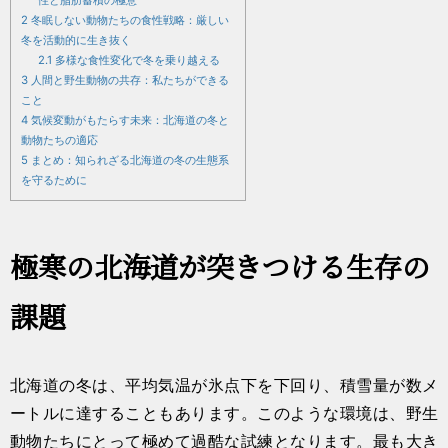
性と脂肪蓄積の極意
2
冬眠しない動物たちの食性戦略：厳しい
冬を活動的に生き抜く
2.1
多様な食性変化で冬を乗り越える
3
人間と野生動物の共存：私たちができる
こと
4
気候変動がもたらす未来：北海道の冬と
動物たちの適応
5
まとめ：知られざる北海道の冬の生態系
を守るために
極寒の北海道が突きつける生存の
課題
北海道の冬は、平均気温が氷点下を下回り、積雪量が数メ
ートルに達することもあります。このような環境は、野生
動物たちにとって極めて過酷な試練となります。最も大き