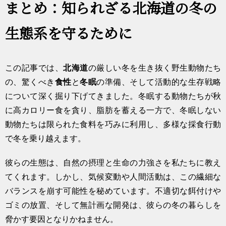
まとめ：知られざる北海道の冬の
生態系を守るために
この記事では、
北海道
の厳しい冬を生き抜く野生動物たち
の、驚くべき
食性
と
冬眠
の準備、そして活動的な生存戦略
について深く掘り下げてきました。冬眠する動物たちが秋
に高カロリー食を貪り、脂肪を蓄える一方で、冬眠しない
動物たちは限られた食料を巧みに利用し、多様な採食行動
で冬を乗り越えます。
彼らの生態は、自然の摂理と生命の力強さを私たちに教え
てくれます。しかし、気候変動や人間活動は、この繊細な
バランスを崩す可能性を秘めています。不適切な餌付けや
ゴミの放置、そして無計画な開発は、彼らの冬の暮らしを
脅かす要因となりかねません。