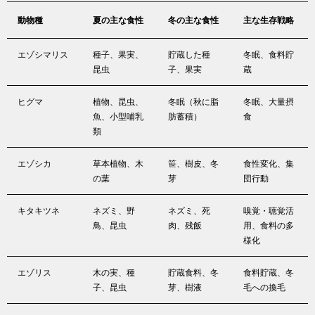
動物種
夏の主な食性
冬の主な食性
主な生存戦略
エゾシマリス
種子、果実、
貯蔵した種
冬眠、食料貯
昆虫
子、果実
蔵
ヒグマ
植物、昆虫、
冬眠（秋に脂
冬眠、大量摂
魚、小型哺乳
肪蓄積）
食
類
エゾシカ
草本植物、木
笹、樹皮、冬
食性変化、集
の葉
芽
団行動
キタキツネ
ネズミ、野
ネズミ、死
嗅覚・聴覚活
鳥、昆虫
肉、残飯
用、食料の多
様化
エゾリス
木の実、種
貯蔵食料、冬
食料貯蔵、冬
子、昆虫
芽、樹液
毛への換毛