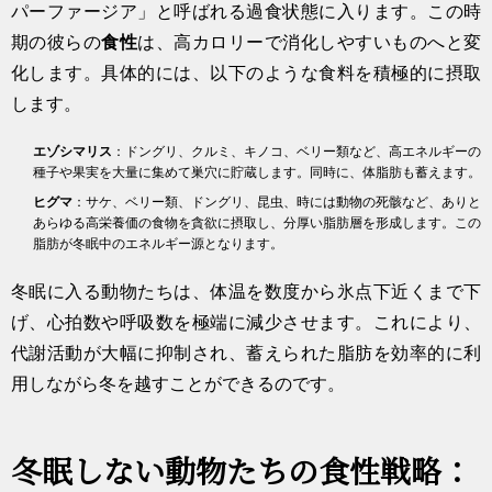
パーファージア」と呼ばれる過食状態に入ります。この時
期の彼らの
食性
は、高カロリーで消化しやすいものへと変
化します。具体的には、以下のような食料を積極的に摂取
します。
エゾシマリス
：ドングリ、クルミ、キノコ、ベリー類など、高エネルギーの
種子や果実を大量に集めて巣穴に貯蔵します。同時に、体脂肪も蓄えます。
ヒグマ
：サケ、ベリー類、ドングリ、昆虫、時には動物の死骸など、ありと
あらゆる高栄養価の食物を貪欲に摂取し、分厚い脂肪層を形成します。この
脂肪が冬眠中のエネルギー源となります。
冬眠に入る動物たちは、体温を数度から氷点下近くまで下
げ、心拍数や呼吸数を極端に減少させます。これにより、
代謝活動が大幅に抑制され、蓄えられた脂肪を効率的に利
用しながら冬を越すことができるのです。
冬眠しない動物たちの食性戦略：