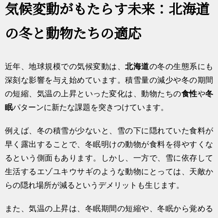
気候変動がもたらす未来：北海道
の冬と動物たちの適応
近年、地球規模での気候変動は、
北海道
の冬の生態系にも
深刻な影響を与え始めています。積雪量の減少や冬の期間
の短縮、気温の上昇といった変化は、動物たちの
食性
や
冬
眠
パターンに新たな課題を突きつけています。
例えば、冬の積雪が少ないと、雪の下に隠れていた食料が
早く露出することで、冬眠明けの動物が食料を得やすくな
るという側面もあります。しかし、一方で、雪に依存して
生活するエゾユキウサギのような動物にとっては、天敵か
らの隠れ場所が減るというデメリットも生じます。
また、気温の上昇は、冬眠期間の短縮や、冬眠から覚める