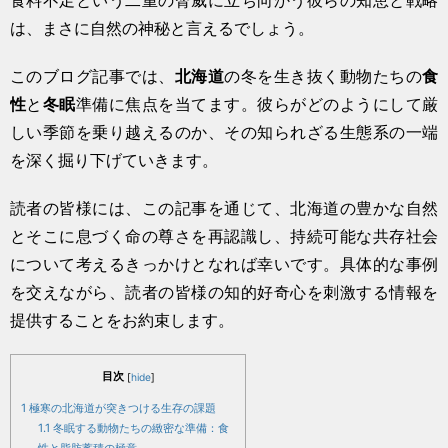
は、まさに自然の神秘と言えるでしょう。
このブログ記事では、
北海道
の冬を生き抜く動物たちの
食
性
と
冬眠
準備に焦点を当てます。彼らがどのようにして厳
しい季節を乗り越えるのか、その知られざる生態系の一端
を深く掘り下げていきます。
読者の皆様には、この記事を通じて、北海道の豊かな自然
とそこに息づく命の尊さを再認識し、持続可能な共存社会
について考えるきっかけとなれば幸いです。具体的な事例
を交えながら、読者の皆様の知的好奇心を刺激する情報を
提供することをお約束します。
目次
[
hide
]
1
極寒の北海道が突きつける生存の課題
1.1
冬眠する動物たちの緻密な準備：食