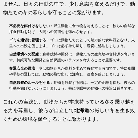
ません。日々の行動の中で、少し意識を変えるだけで、動
物たちの冬の暮らしを守ることに繋がります。
不必要な餌付けをしない
：野生動物に食べ物を与えることは、彼らの自然な
採食行動を妨げ、人間への警戒心を薄れさせます。
ゴミを適切に管理する
：ゴミは動物たちにとって魅力的な食料源となり、人
里への出没を促します。ゴミは必ず持ち帰り、適切に処理しましょう。
自然環境への配慮
：森林伐採や開発は、動物たちの生息地や食料源を奪いま
す。持続可能な開発と自然保護のバランスを考えることが重要です。
交通安全の徹底
：冬は動物たちが食料を求めて移動する時期です。特に夜間
や早朝の運転では、動物の飛び出しに注意し、速度を落としましょう。
自然観察のルールを守る
：動物を観察する際は、一定の距離を保ち、彼らの
行動を妨げないようにしましょう。特に冬眠中の動物への接近は厳禁です。
これらの実践は、動物たちが本来持っている冬を乗り越え
る力を尊重し、彼らが自立して
北海道
の厳しい冬を生き抜
くための環境を保全することに繋がります。