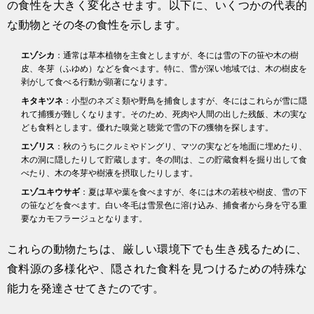
の食性を大きく変化させます。以下に、いくつかの代表的
な動物とその冬の食性を示します。
エゾシカ
：通常は草本植物を主食としますが、冬には雪の下の笹や木の樹
皮、冬芽（ふゆめ）などを食べます。特に、雪が深い地域では、木の樹皮を
剥がして食べる行動が顕著になります。
キタキツネ
：小型のネズミ類や野鳥を捕食しますが、冬にはこれらが雪に隠
れて捕獲が難しくなります。そのため、死肉や人間の出した残飯、木の実な
ども食料とします。優れた嗅覚と聴覚で雪の下の獲物を探します。
エゾリス
：秋のうちにクルミやドングリ、マツの実などを地面に埋めたり、
木の洞に隠したりして貯蔵します。冬の間は、この貯蔵食料を掘り出して食
べたり、木の冬芽や樹液を摂取したりします。
エゾユキウサギ
：夏は草や葉を食べますが、冬には木の若枝や樹皮、雪の下
の笹などを食べます。白い冬毛は雪景色に溶け込み、捕食者から身を守る重
要なカモフラージュとなります。
これらの動物たちは、厳しい環境下でも生き残るために、
食料源の多様化や、隠された食料を見つけるための特殊な
能力を発達させてきたのです。