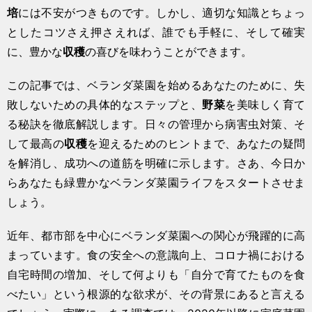
培
には不安がつきものです。しかし、適切な知識とちょっ
としたコツさえ押さえれば、誰でも手軽に、そして確実
に、豊かな
収穫
の喜びを味わうことができます。
この記事では、ベランダ菜園を始めるあなたのために、失
敗しないための具体的なステップと、
野菜
を美味しく育て
る秘訣を徹底解説します。日々の管理から病害虫対策、そ
して最高の
収穫
を迎えるためのヒントまで、あなたの疑問
を解消し、成功への道筋を明確に示します。さあ、今日か
らあなたも緑豊かなベランダ菜園ライフをスタートさせま
しょう。
近年、都市部を中心にベランダ菜園への関心が飛躍的に高
まっています。食の安全への意識向上、コロナ禍における
自宅時間の増加、そして何よりも「自分で育てたものを食
べたい」という根源的な欲求が、その背景にあると言える