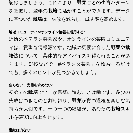
記録しましょう。これにより、
野菜
ごとの生育パターン
を把握し、翌年の
栽培
に活かすことができます。データ
に基づいた
栽培
は、失敗を減らし、成功率を高めます。
地域コミュニティやオンライン情報を活用する:
近所のベテラン菜園家や、オンラインの菜園コミュニテ
ィは、貴重な情報源です。地域の気候に合った
野菜
や
栽
培
法について、具体的なアドバイスを得られることがあ
ります。SNSなどで「#ベランダ菜園」を検索するだけ
でも、多くのヒントが見つかるでしょう。
焦らない、完璧を求めない:
初めての
栽培
で全てが完璧に進むことは稀です。多少の
失敗はつきものと割り切り、
野菜
が育つ過程を楽しむ気
持ちが大切です。一つ一つの経験が、あなたの
栽培
スキ
ルを確実に向上させます。
継続は力なり: