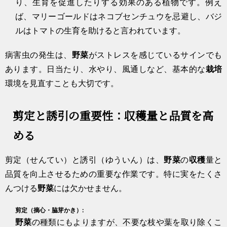
り、生育を促進したりする効果のある植物です。例え
ば、マリーゴールドはネコブセンチュウを忌避し、バジ
ルはトマトの生育を助けると言われています。
病害虫の発生は、
野菜
がストレスを感じているサインでも
あります。日当たり、水やり、風通しなど、基本的な
栽培
環境を見直すことも大切です。
剪定と誘引の重要性：収穫量と品質を高
める
剪定（せんてい）と誘引（ゆういん）は、
野菜
の
収穫
量と
品質を向上させるための重要な作業です。特に実をたくさ
んつける
野菜
には欠かせません。
剪定（摘心・脇芽かき）:
野菜
の種類にもよりますが、不要な枝や葉を取り除くこ