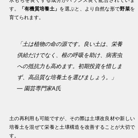
す。
「有機質培養土」
を選ぶと、より自然な形で
野菜
を
育てられます。
「土は植物の命の源です。良い土は、栄養
供給だけでなく、根の呼吸を助け、病害虫
への抵抗力も高めます。初期投資を惜しま
ず、高品質な培養土を選びましょう。」
— 園芸専門家A氏
土の再利用も可能ですが、その際は土壌改良材や新しい
培養土を混ぜて栄養と土壌構造を改善することが大切で
す。