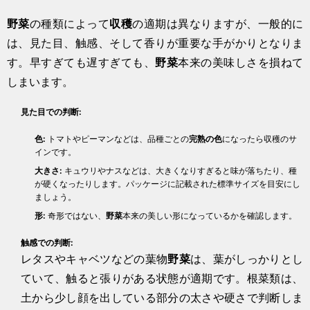
野菜
の種類によって
収穫
の適期は異なりますが、一般的に
は、見た目、触感、そして香りが重要な手がかりとなりま
す。早すぎても遅すぎても、
野菜
本来の美味しさを損ねて
しまいます。
見た目での判断:
色:
トマトやピーマンなどは、品種ごとの
完熟の色
になったら収穫のサ
インです。
大きさ:
キュウリやナスなどは、大きくなりすぎると味が落ちたり、種
が硬くなったりします。パッケージに記載された標準サイズを目安にし
ましょう。
形:
奇形ではない、
野菜
本来の美しい形になっているかを確認します。
触感での判断:
レタスやキャベツなどの葉物
野菜
は、葉がしっかりとし
ていて、触ると張りがある状態が適期です。根菜類は、
土から少し顔を出している部分の太さや硬さで判断しま