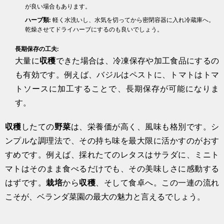
が良い場合もあります。
ハーブ類:
軽く水洗いし、水気を切ってから密閉容器に入れ冷蔵庫へ。
乾燥させてドライハーブにするのも良いでしょう。
長期保存の工夫:
大量に
収穫
できた場合は、冷凍保存や加工食品にするの
も有効です。例えば、バジルはペストに、トマトはトマ
トソースに加工することで、長期保存が可能になりま
す。
収穫
したての
野菜
は、栄養価が高く、風味も格別です。シ
ンプルな調理法で、その持ち味を最大限に活かすのがおす
すめです。例えば、採れたてのレタスはサラダに、ミニト
マトはそのまま食べるだけでも、その美味しさに感動する
はずです。
栽培
から
収穫
、そして食卓へ。この一連の流れ
こそが、ベランダ菜園の最大の魅力と言えるでしょう。