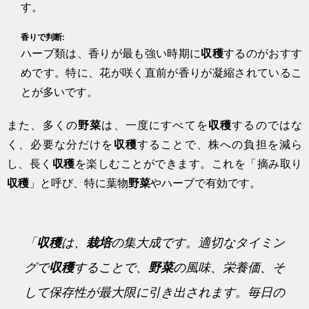
す。
香りで判断:
ハーブ類は、香りが最も強い時期に
収穫
するのがおすす
めです。特に、花が咲く直前が香りが凝縮されているこ
とが多いです。
また、多くの
野菜
は、一度にすべてを
収穫
するのではな
く、必要な分だけを
収穫
することで、株への負担を減ら
し、長く
収穫
を楽しむことができます。これを「摘み取り
収穫
」と呼び、特に葉物
野菜
やハーブで有効です。
「
収穫
は、
栽培
の集大成です。適切なタイミン
グで
収穫
することで、
野菜
の風味、栄養価、そ
して保存性が最大限に引き出されます。毎日の