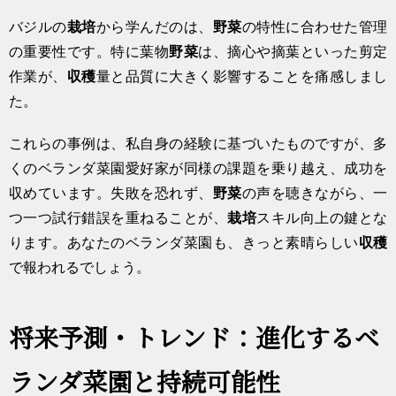
バジルの
栽培
から学んだのは、
野菜
の特性に合わせた管理
の重要性です。特に葉物
野菜
は、摘心や摘葉といった剪定
作業が、
収穫
量と品質に大きく影響することを痛感しまし
た。
これらの事例は、私自身の経験に基づいたものですが、多
くのベランダ菜園愛好家が同様の課題を乗り越え、成功を
収めています。失敗を恐れず、
野菜
の声を聴きながら、一
つ一つ試行錯誤を重ねることが、
栽培
スキル向上の鍵とな
ります。あなたのベランダ菜園も、きっと素晴らしい
収穫
で報われるでしょう。
将来予測・トレンド：進化するベ
ランダ菜園と持続可能性