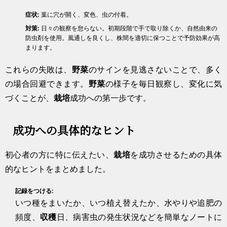
症状:
葉に穴が開く、変色、虫の付着。
対策:
日々の観察を怠らない。初期段階で手で取り除くか、自然由来の
防虫剤を使用。風通しを良くし、株間を適切に保つことで予防効果が高
まります。
これらの失敗は、
野菜
のサインを見逃さないことで、多く
の場合回避できます。
野菜
の様子を毎日観察し、変化に気
づくことが、
栽培
成功への第一歩です。
成功への具体的なヒント
初心者の方に特に伝えたい、
栽培
を成功させるための具体
的なヒントをまとめました。
記録をつける:
いつ種をまいたか、いつ植え替えたか、水やりや追肥の
頻度、
収穫
日、病害虫の発生状況などを簡単なノートに