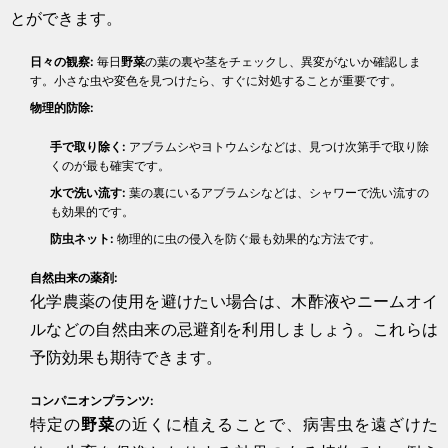
とができます。
日々の観察:
毎日
野菜
の葉の裏や茎をチェックし、異変がないか確認しま
す。小さな虫や変色を見つけたら、すぐに対処することが重要です。
物理的防除:
手で取り除く:
アブラムシやヨトウムシなどは、見つけ次第手で取り除
くのが最も確実です。
水で洗い流す:
葉の裏にいるアブラムシなどは、シャワーで洗い流すの
も効果的です。
防虫ネット:
物理的に虫の侵入を防ぐ最も効果的な方法です。
自然由来の薬剤:
化学農薬の使用を避けたい場合は、木酢液やニームオイ
ルなどの自然由来の忌避剤を利用しましょう。これらは
予防効果も期待できます。
コンパニオンプランツ:
特定の
野菜
の近くに植えることで、病害虫を遠ざけた