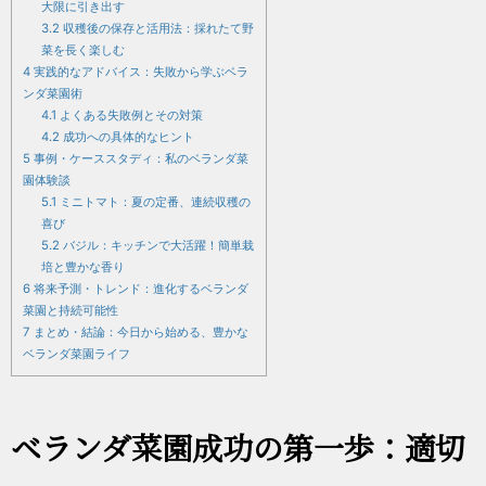
大限に引き出す
3.2
収穫後の保存と活用法：採れたて野
菜を長く楽しむ
4
実践的なアドバイス：失敗から学ぶベラ
ンダ菜園術
4.1
よくある失敗例とその対策
4.2
成功への具体的なヒント
5
事例・ケーススタディ：私のベランダ菜
園体験談
5.1
ミニトマト：夏の定番、連続収穫の
喜び
5.2
バジル：キッチンで大活躍！簡単栽
培と豊かな香り
6
将来予測・トレンド：進化するベランダ
菜園と持続可能性
7
まとめ・結論：今日から始める、豊かな
ベランダ菜園ライフ
ベランダ菜園成功の第一歩：適切