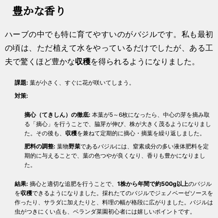
豊かな香り
ハーブの中でも特に育てやすいのがバジルです。私も最初
の頃は、ただ植えて水をやっているだけでしたが、ある工
夫で驚くほど豊かな
収穫
を得られるようになりました。
課題:
葉が小さく、すぐに花が咲いてしまう。
対策:
摘心（てきしん）の徹底:
本葉が5～6枚になったら、中心の芽を摘み取
る「摘心」を行うことで、脇芽が伸び、株が大きく茂るようになりまし
た。その後も、
収穫
を兼ねて定期的に摘心・摘葉を繰り返しました。
肥料の調整:
葉物
野菜
であるバジルには、窒素成分の多い液体肥料を定
期的に与えることで、葉の色つやが良くなり、香りも豊かになりまし
た。
結果:
摘心と適切な追肥を行うことで、
1株から年間で約500g以上
のバジル
を
収穫
できるようになりました。採れたてのバジルでジェノベーゼソースを
作ったり、サラダに加えたりと、料理の幅が格段に広がりました。バジルは
虫がつきにくい点も、ベランダ菜園初心者には嬉しいポイントです。