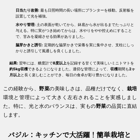
日当たり改善:
最も日照時間の長い場所にプランターを移動。反射板を
設置して光を補強。
水やり管理:
土の表面が乾いてから、鉢底から水が出るまでたっぷりと
与える。特に実がつき始めてからは、水やりをやや控えめにすること
で、甘みを凝縮させる効果がありました。
脇芽かきと誘引:
定期的な脇芽かきで栄養を実に集中させ、支柱にしっ
かりと誘引して風通しを良くしました。
結果:
翌年には、糖度計で
8度以上
を記録する甘くて美味しいミニトマトを
約5kg
収穫
できるようになりました。適切な管理によって、
収穫
期間も
2ヶ
月以上
と長く楽しむことができ、毎日の食卓が彩り豊かになりました。
この経験から、
野菜
の美味しさは、品種だけでなく、
栽培
環境と管理によって大きく左右されることを実感しまし
た。特に、光と水のバランスは、実もの
野菜
の品質に直結
します。
バジル：キッチンで大活躍！簡単栽培と