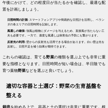
午後にかけて、どの程度日が当たるかを確認し、最適な配
置を計画しましょう。
日照時間の計測:
スマートフォンアプリや簡易的な日照計を活用し、ベラン
ダの各エリアの日照時間を記録します。
風通しの確保:
強風は植物にダメージを与えるため、直接風が当たらない工
夫も必要です。一方で、適度な風通しは病害虫の予防にも繋がります。
反射光の利用:
壁からの反射光も活用できる場合があります。白い壁は光を
反射し、日照不足を補う効果が期待できます。
これらの確認は、育てる
野菜
の種類を選ぶ上でも非常に重
要な指標となります。日照時間が短い場合は、半日陰でも
育つ葉物
野菜
などを選ぶと良いでしょう。
適切な容器と土選び：野菜の生育基盤を
整える
栽培
を始める上で、容器と土の選択は非常に重要です。根