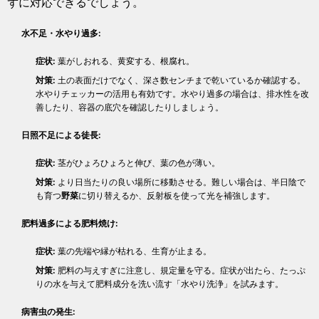
ずに対応できるでしょう。
水不足・水やり過多:
症状:
葉がしおれる、黄変する、根腐れ。
対策:
土の表面だけでなく、深さ数センチまで乾いているか確認する。
水やりチェッカーの活用も有効です。水やり過多の場合は、排水性を改
善したり、容器の底穴を確認したりしましょう。
日照不足による徒長:
症状:
茎がひょろひょろと伸び、葉の色が薄い。
対策:
より日当たりの良い場所に移動させる。難しい場合は、半日陰で
も育つ
野菜
に切り替えるか、反射板を使って光を補強します。
肥料過多による肥料焼け:
症状:
葉の先端や縁が枯れる、生育が止まる。
対策:
肥料の与えすぎに注意し、規定量を守る。症状が出たら、たっぷ
りの水を与えて肥料成分を洗い流す「水やり洗浄」を試みます。
病害虫の発生: