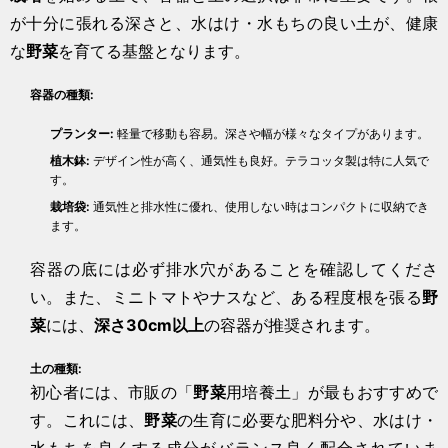
が十分に張れる深さと、水はけ・水もちの良い土が、健康
な
野菜
を育てる基盤となります。
容器の種類:
プランター:
軽量で移動も容易。深さや幅が様々なタイプがあります。
植木鉢:
デザイン性が高く、通気性も良好。テラコッタ製は特に人気で
す。
栽培袋:
通気性と排水性に優れ、使用しない時はコンパクトに収納でき
ます。
容器の底には必ず排水穴があることを確認してくださ
い。また、ミニトマトやナスなど、ある程度根を張る
野
菜
には、
深さ30cm以上
の容器が推奨されます。
土の種類:
初心者には、市販の「
野菜
用培養土」が最もおすすめで
す。これには、
野菜
の生育に必要な肥料分や、水はけ・
水もちを良くする成分がバランス良く配合されていま