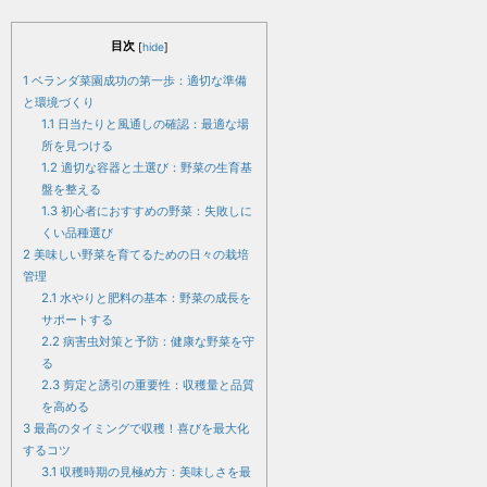
目次
[
hide
]
1
ベランダ菜園成功の第一歩：適切な準備
と環境づくり
1.1
日当たりと風通しの確認：最適な場
所を見つける
1.2
適切な容器と土選び：野菜の生育基
盤を整える
1.3
初心者におすすめの野菜：失敗しに
くい品種選び
2
美味しい野菜を育てるための日々の栽培
管理
2.1
水やりと肥料の基本：野菜の成長を
サポートする
2.2
病害虫対策と予防：健康な野菜を守
る
2.3
剪定と誘引の重要性：収穫量と品質
を高める
3
最高のタイミングで収穫！喜びを最大化
するコツ
3.1
収穫時期の見極め方：美味しさを最