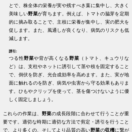
とで、株全体の栄養が実や残すべき葉に集中し、大きく
美味しい
野菜
が育ちます。例えば、トマトの脇芽を定期
的に摘み取ることで、主枝に栄養が集中し、実の肥大を
促します。また、風通しが良くなり、病気のリスクも低
減します。
誘引:
つる性
野菜
や背が高くなる
野菜
（トマト、キュウリな
ど）は、支柱やネットに誘引して茎や枝を固定すること
で、倒伏を防ぎ、光合成効率を高めます。また、実が地
面に触れるのを防ぎ、病気や虫害から守る効果もありま
す。ひもやクリップを使って、茎を傷つけないように優
しく固定しましょう。
これらの作業は、
野菜
の成長段階に合わせて行うことが重
要です。適切な時期に適切な方法で剪定・誘引を行うこと
で、より多くの、そしてより品質の高い
野菜
の
収穫
に繋が