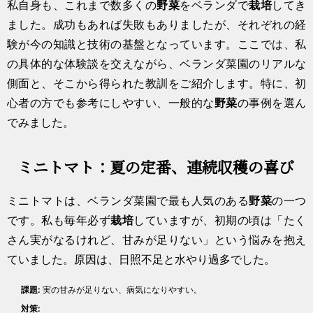
私自身も、これまで数多くの
野菜
をベランダで
栽培
してき
ました。成功もあれば失敗もありましたが、それぞれの経
験が今の知識と技術の基盤となっています。ここでは、私
の具体的な体験談を交えながら、ベランダ菜園のリアルな
側面と、そこから得られた教訓をご紹介します。特に、初
心者の方でも参考にしやすい、一般的な
野菜
の事例を選ん
でみました。
ミニトマト：夏の定番、連続収穫の喜び
ミニトマトは、ベランダ菜園で最も人気のある
野菜
の一つ
です。私も毎年必ず
栽培
していますが、初期の頃は「たく
さん実がなるけれど、甘みが足りない」という悩みを抱え
ていました。原因は、日照不足と水やり過多でした。
課題:
実の甘みが足りない、病気になりやすい。
対策: