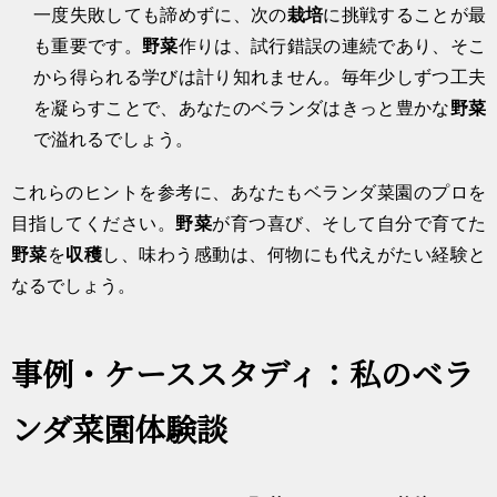
一度失敗しても諦めずに、次の
栽培
に挑戦することが最
も重要です。
野菜
作りは、試行錯誤の連続であり、そこ
から得られる学びは計り知れません。毎年少しずつ工夫
を凝らすことで、あなたのベランダはきっと豊かな
野菜
で溢れるでしょう。
これらのヒントを参考に、あなたもベランダ菜園のプロを
目指してください。
野菜
が育つ喜び、そして自分で育てた
野菜
を
収穫
し、味わう感動は、何物にも代えがたい経験と
なるでしょう。
事例・ケーススタディ：私のベラ
ンダ菜園体験談