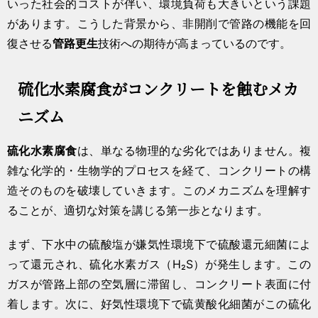
いった社会的コストが伴い、環境負荷も大きいという課題
があります。こうした背景から、非開削で管路の機能を回
復させる
管路更生
技術への期待が高まっているのです。
硫化水素腐食がコンクリートを蝕むメカ
ニズム
硫化水素腐食
は、単なる物理的な劣化ではありません。複
雑な化学的・生物学的プロセスを経て、コンクリートの構
造そのものを破壊していきます。このメカニズムを理解す
ることが、適切な対策を講じる第一歩となります。
まず、下水中の硫酸塩が嫌気性環境下で硫酸還元細菌によ
って還元され、硫化水素ガス（H₂S）が発生します。この
ガスが管路上部の空気層に滞留し、コンクリート表面に付
着します。次に、好気性環境下で硫黄酸化細菌がこの硫化