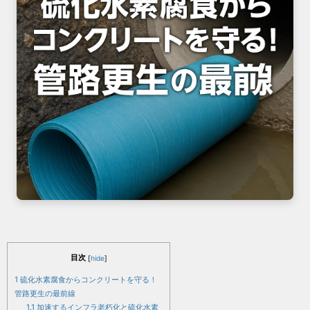
目次
[
hide
]
1
硫化水素腐食からコンクリートを守る！
管路更生の最前線
1.1
加速するインフラ老朽化と硫化水素