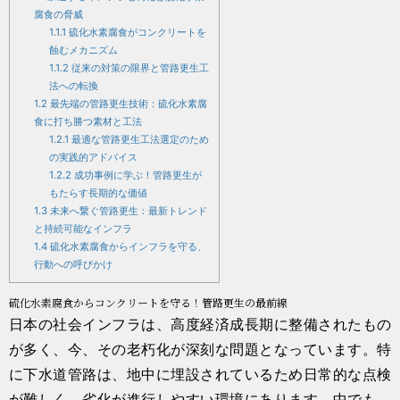
腐食の脅威
1.1.1
硫化水素腐食がコンクリートを
蝕むメカニズム
1.1.2
従来の対策の限界と管路更生工
法への転換
1.2
最先端の管路更生技術：硫化水素腐
食に打ち勝つ素材と工法
1.2.1
最適な管路更生工法選定のため
の実践的アドバイス
1.2.2
成功事例に学ぶ！管路更生が
もたらす長期的な価値
1.3
未来へ繋ぐ管路更生：最新トレンド
と持続可能なインフラ
1.4
硫化水素腐食からインフラを守る、
行動への呼びかけ
硫化水素腐食からコンクリートを守る！管路更生の最前線
日本の社会インフラは、高度経済成長期に整備されたもの
が多く、今、その老朽化が深刻な問題となっています。特
に下水道管路は、地中に埋設されているため日常的な点検
が難しく、劣化が進行しやすい環境にあります。中でも、