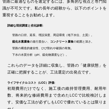
管路に最適なものを選定するには、多角的な視点と専門知
識が不可欠です。私の長年の経験から、以下のポイントを
重視することをお勧めします。
詳細な現状調査と劣化診断:
管路の口径、延長、埋設深度、周辺環境（地下水位、土質）。
硫化水素腐食
の進行度合い、
コンクリート腐食
の範囲と深さ。
管路の構造的健全性、ひび割れや破損の有無。
下水の水質分析（pH、硫化物濃度など）。
これらのデータを詳細に収集し、管路の「健康状態」を
正確に把握することが、工法選定の出発点です。
ライフサイクルコスト（LCC）評価:
初期費用だけでなく、施工後の維持管理費用、耐用年
数、将来的な修繕費用まで含めたLCCで比較検討しま
す。安価な工法が必ずしもLCCで優れているとは限りま
せん。