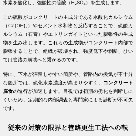
水素を酸化し、強酸性の硫酸（H₂SO₄）を生成します。
この硫酸がコンクリートの主成分である水酸化カルシウム
（Ca(OH)₂）やセメント水和物と反応することで、硫酸カ
ルシウム（石膏）やエトリンガイトといった膨張性の生成
物を生み出します。これらの生成物がコンクリート内部で
膨張することで、組織が破壊され、強度低下や剥離、ひい
ては管路の崩壊へと繋がるのです。
特に、下水が滞留しやすい箇所や、管路内の換気が不十分
な箇所では、硫化水素濃度が高まりやすく、
コンクリート
腐食
の進行が加速します。目視では初期の劣化を判断しに
くいため、定期的な内部調査と専門家による診断が不可欠
です。
従来の対策の限界と管路更生工法への転