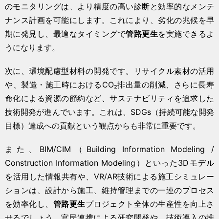
のモニタリングは、より精度の高い診断と効率的なメンテ
ナンス計画を可能にします。これにより、劣化の兆候を早
期に発見し、最適なタイミングで
管路更生
を実施できるよ
うになります。
次に、環境配慮型材料の開発です。リサイクル素材の活用
や、製造・施工時におけるCO₂排出量の削減、さらに長寿
命化による資源の節約など、サステナビリティを追求した
技術開発が進んでいます。これは、SDGs（持続可能な開発
目標）達成への貢献という観点からも非常に重要です。
また、BIM/CIM（Building Information Modeling /
Construction Information Modeling）といった3Dモデル
を活用した情報共有や、VR/AR技術による施工シミュレー
ションは、設計から施工、維持管理までの一連のプロセス
を効率化し、
管路更生
プロジェクト全体の生産性を向上さ
せるでしょう。官民連携による研究開発や、技術導入の推