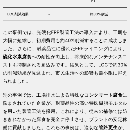
上）
LCC削減効果
–
約30%削減
この事例では、光硬化FRP製管工法の導入により、工期を
大幅に短縮し、初期費用も約40%削減することに成功しま
した。さらに、耐薬品性に優れたFRPライニングにより、
硫化水素腐食
への耐性が向上し、将来的なメンテナンスコ
ストも抑制される見込みです。結果として、LCCで約30%
の削減効果が見込まれ、市民生活への影響も最小限に抑え
られました。
別の事例では、工場排水による特殊な
コンクリート腐食
に
悩まされていた企業が、耐薬品性の高い特殊樹脂モルタル
を用いた製管工法を採用。これにより、従来の補修では防
ぎきれなかった腐食を完全に停止させ、プラントの安定稼
働に貢献しました。これらの事例は、適切な
管路更生
が、