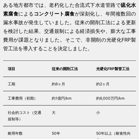
ある地方都市では、老朽化した合流式下水道管路で
硫化水
素腐食
による
コンクリート腐食
が深刻化し、年間複数回の
漏水事故が発生していました。従来の開削工法による更新
を検討した結果、交通規制による経済損失や、膨大な工事
費用が課題となりました。そこで、非開削の光硬化FRP製
管工法を導入することを決定しました。
項目
従来の開削工法
光硬化FRP製管工法
工期
約6ヶ月
約2ヶ月
工事費用（初期）
約1億円/km
約6,000万円/km
社会的コスト（交通
大
小
規制等）
耐用年数
50年
50年以上（耐食性向