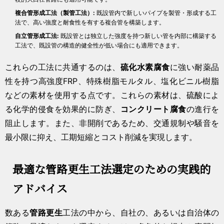
複合管形成工法（製管工法）:
既設管内で新しいパイプを製管・形成する工
法で、高い強度と耐食性を有する複合管を構築します。
自立管形成工法:
既設管とは独立した強度を持つ新しい管を内部に構築する
工法で、既設管の構造的健全性が低い場合にも適用できます。
これらの工法に共通するのは、
硫化水素腐食
に強い耐薬品
性を持つ高強度FRP、特殊樹脂モルタル、塩化ビニル樹脂
などの素材を使用する点です。これらの素材は、硫酸によ
る化学的侵食を効果的に防ぎ、
コンクリート腐食
の進行を
阻止します。また、非開削であるため、交通規制や騒音を
最小限に抑え、工期短縮とコスト削減を実現します。
最適な管路更生工法選定のための実践的
アドバイス
数ある
管路更生
工法の中から、自社の、あるいは自治体の