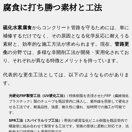
腐食に打ち勝つ素材と工法
硫化水素腐食
からコンクリート管路を守るためには、単に
補修するだけでなく、その原因となる化学反応に耐えうる
素材と、効率的な施工方法が求められます。現在、
管路更
生
の分野では、多様な非開削工法が開発・実用化されてお
り、それぞれが異なる特徴とメリットを持っています。
代表的な更生工法としては、以下のようなものがありま
す。
光硬化FRP製管工法（UV硬化工法）:
特殊樹脂を含浸させたFRP（繊維強化
プラスチック）製のチューブを既設管内に挿入し、紫外線を照射して硬化さ
せる工法です。耐薬品性、強度、耐久性に優れ、短時間での施工が可能で
す。
SPR工法（スパイラルリブ工法）:
帯状の硬質塩化ビニル樹脂を既設管内で
螺旋状に組み合わせて製管する工法です。管路の形状に柔軟に対応でき、比
較的大口径管路にも適用可能です。