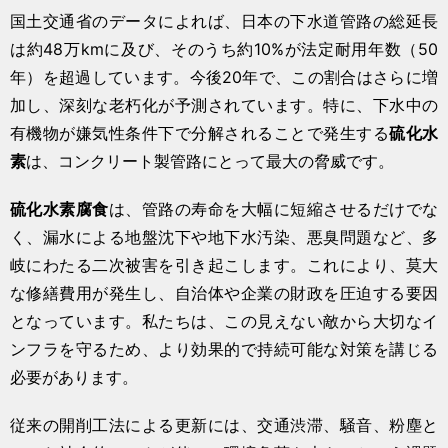
国土交通省のデータによれば、日本の下水道管路の総延長
は約48万kmに及び、そのうち約10%が法定耐用年数（50
年）を超過しています。今後20年で、この割合はさらに増
加し、深刻な老朽化が予測されています。特に、下水中の
有機物が嫌気性条件下で分解されることで発生する
硫化水
素
は、コンクリート製管路にとって最大の脅威です。
硫化水素腐食
は、管路の寿命を大幅に短縮させるだけでな
く、漏水による地盤沈下や地下水汚染、悪臭問題など、多
岐にわたる二次被害を引き起こします。これにより、莫大
な修繕費用が発生し、自治体や企業の財政を圧迫する要因
となっています。私たちは、この見えない敵から大切なイ
ンフラを守るため、より効果的で持続可能な対策を講じる
必要があります。
従来の開削工法による更新には、交通渋滞、騒音、粉塵と