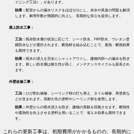
イニング工法）」があります。
効果：
配管からの漏水リスクをほぼゼロにし、赤水や異臭の問題も解消
します。耐用年数が飛躍的に向上し、長期的な安心を提供します。
屋上防水工事：
工法：
既存防水層の状況に応じて、シート防水、FRP防水、ウレタン塗
膜防水などが選択されます。断熱材を組み込むことで、遮熱・断熱効果
も期待できます。
効果：
雨水の浸入を完全にシャットアウトし、建物内部への漏水を防ぎ
ます。新しい防水層は耐久性が高く、メンテナンスサイクルも延長され
ます。
外壁改修工事：
工法：
ひび割れ補修、シーリング材の打ち替え、タイル補修、再塗装な
どが含まれます。高耐久性の塗料やシーリング材を使用します。
効果：
外壁からの雨水浸入を防ぎ、建物の美観を回復させます。断熱性
や遮熱性を向上させる塗料を用いることで、省エネ効果も期待できま
す。
これらの更新工事は、初期費用がかかるものの、長期的に