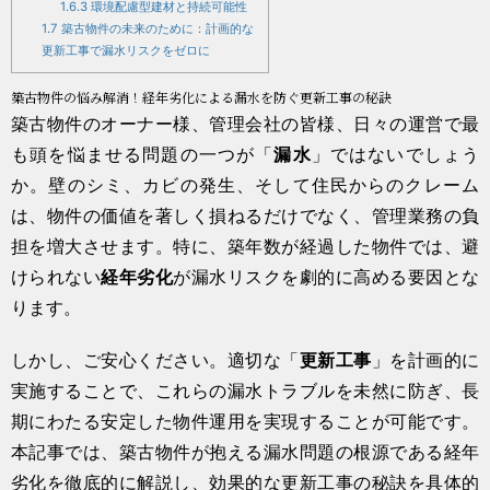
1.6.3
環境配慮型建材と持続可能性
1.7
築古物件の未来のために：計画的な
更新工事で漏水リスクをゼロに
築古物件の悩み解消！経年劣化による漏水を防ぐ更新工事の秘訣
築古物件のオーナー様、管理会社の皆様、日々の運営で最
も頭を悩ませる問題の一つが「
漏水
」ではないでしょう
か。壁のシミ、カビの発生、そして住民からのクレーム
は、物件の価値を著しく損ねるだけでなく、管理業務の負
担を増大させます。特に、築年数が経過した物件では、避
けられない
経年劣化
が漏水リスクを劇的に高める要因とな
ります。
しかし、ご安心ください。適切な「
更新工事
」を計画的に
実施することで、これらの漏水トラブルを未然に防ぎ、長
期にわたる安定した物件運用を実現することが可能です。
本記事では、築古物件が抱える漏水問題の根源である経年
劣化を徹底的に解説し、効果的な更新工事の秘訣を具体的