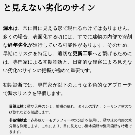
と見えない劣化のサイン
漏水
は、常に目に見える形で現れるわけではありません。
多くの場合、表面化する頃には、すでに建物の内部で深刻
な
経年劣化
が進行している可能性があります。そのため、
早期にリスクを特定し、適切な
更新工事
へと繋げるために
は、専門家による初期診断と、日常的な観察による見えな
い劣化のサインの把握が極めて重要です。
初期診断では、専門家が以下のような多角的なアプローチ
で漏水リスクを評価します。
目視点検：
壁や天井のシミ、塗膜の膨れ、タイルの浮き、シーリング材のひ
び割れなどを確認します。
非破壊検査：
赤外線サーモグラフィーや水分計を使用し、壁や床の内部の水
分量を測定します。これにより、目に見えない漏水箇所や湿潤箇所を特定で
きます。