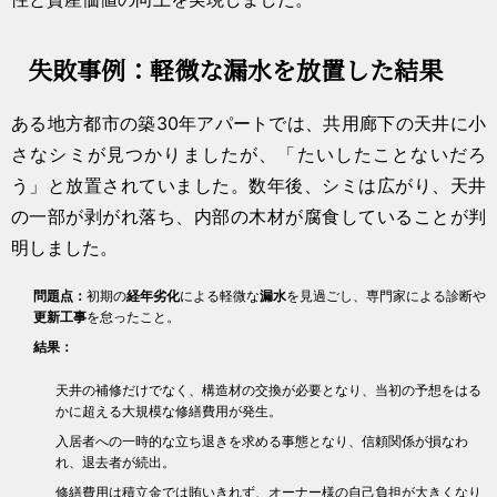
失敗事例：軽微な漏水を放置した結果
ある地方都市の築30年アパートでは、共用廊下の天井に小
さなシミが見つかりましたが、「たいしたことないだろ
う」と放置されていました。数年後、シミは広がり、天井
の一部が剥がれ落ち、内部の木材が腐食していることが判
明しました。
問題点：
初期の
経年劣化
による軽微な
漏水
を見過ごし、専門家による診断や
更新工事
を怠ったこと。
結果：
天井の補修だけでなく、構造材の交換が必要となり、当初の予想をはる
かに超える大規模な修繕費用が発生。
入居者への一時的な立ち退きを求める事態となり、信頼関係が損なわ
れ、退去者が続出。
修繕費用は積立金では賄いきれず、オーナー様の自己負担が大きくなり