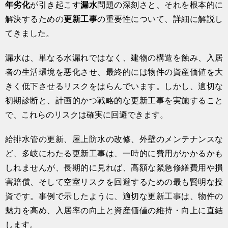
年劣化
が引き起こす
漏水
問題の深刻さと、それを根本的に
解決するための
更新工事
の重要性について、詳細に解説し
てきました。
漏水は、単なる水漏れではなく、建物の構造を蝕み、入居
者の生活環境を悪化させ、最終的には物件の資産価値を大
きく低下させるリスクをはらんでいます。しかし、適切な
初期診断と、計画的かつ戦略的な更新工事を実施すること
で、これらのリスクは確実に回避できます。
給排水管の更新、屋上防水の改修、外壁のメンテナンスな
ど、多岐にわたる更新工事は、一時的に費用がかかるかも
しれませんが、長期的に見れば、高額な緊急修繕費用や損
害賠償、そして空室リスクを回避するための最も賢明な投
資です。事例で示したように、適切な更新工事は、物件の
魅力を高め、入居率の向上と資産価値の維持・向上に直結
します。