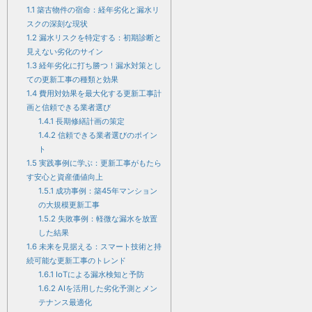
1.1
築古物件の宿命：経年劣化と漏水リ
スクの深刻な現状
1.2
漏水リスクを特定する：初期診断と
見えない劣化のサイン
1.3
経年劣化に打ち勝つ！漏水対策とし
ての更新工事の種類と効果
1.4
費用対効果を最大化する更新工事計
画と信頼できる業者選び
1.4.1
長期修繕計画の策定
1.4.2
信頼できる業者選びのポイン
ト
1.5
実践事例に学ぶ：更新工事がもたら
す安心と資産価値向上
1.5.1
成功事例：築45年マンション
の大規模更新工事
1.5.2
失敗事例：軽微な漏水を放置
した結果
1.6
未来を見据える：スマート技術と持
続可能な更新工事のトレンド
1.6.1
IoTによる漏水検知と予防
1.6.2
AIを活用した劣化予測とメン
テナンス最適化