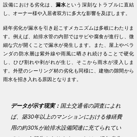
設備における劣化は、
漏水
という深刻なトラブルに直結
し、オーナー様や入居者双方に多大な影響を及ぼします。
経年劣化が漏水を引き起こすメカニズムは多岐にわたりま
す。例えば、給排水管の内部ではサビや腐食が進行し、微
細な穴が開くことで漏水が発生します。また、屋上やベラ
ンダの防水層は紫外線や雨風に晒され続けることで硬化
し、ひび割れや剥がれが生じ、そこから雨水が浸入しま
す。外壁のシーリング材の劣化も同様に、建物の隙間から
雨水を招き入れる原因となります。
データが示す現実：
国土交通省の調査によれ
ば、築30年以上のマンションにおける修繕費
用の約30%が給排水設備関連に充てられてい