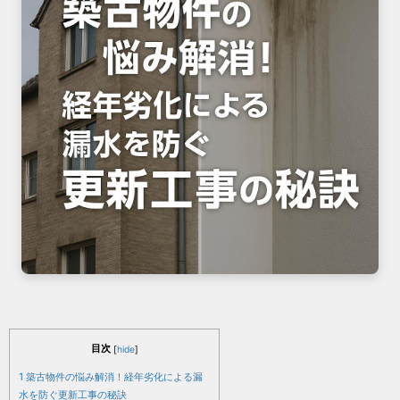
目次
[
hide
]
1
築古物件の悩み解消！経年劣化による漏
水を防ぐ更新工事の秘訣