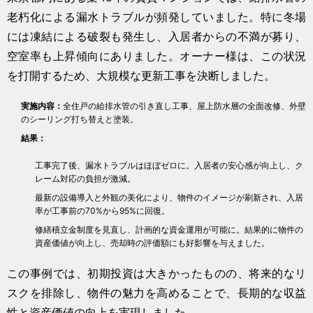
老朽化による漏水トラブルが頻発していました。特に冬場
には凍結による破裂も発生し、入居者からの不満が募り、
空室率も上昇傾向にありました。オーナー様は、この状況
を打開するため、大規模な更新工事を決断しました。
実施内容：
全住戸の給排水管の引き直し工事、屋上防水層の全面改修、外壁
のシーリング打ち替えと塗装。
結果：
工事完了後、漏水トラブルはほぼゼロに。入居者の安心感が向上し、ク
レーム対応の負担が激減。
最新の設備導入と外観の美化により、物件のイメージが刷新され、入居
率が工事前の70%から95%に回復。
修繕積立金制度を見直し、計画的な資金運用が可能に。結果的に物件の
資産価値が向上し、売却時の評価額にも好影響を与えました。
この事例では、初期投資は大きかったものの、将来的なリ
スクを排除し、物件の魅力を高めることで、長期的な収益
性と資産価値の向上を実現しました。