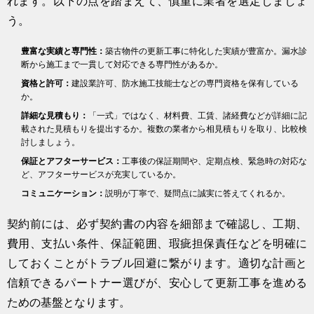
れます。以下の点を踏まえて、慎重に業者を選定しましょ
う。
豊富な実績と専門性：
築古物件の更新工事に特化した実績が豊富か。漏水診
断から施工まで一貫して対応できる専門性があるか。
資格と許可：
建設業許可、防水施工技能士などの専門資格を保有している
か。
詳細な見積もり：
「一式」ではなく、材料費、工賃、諸経費などが詳細に記
載された見積もりを提出するか。複数の業者から相見積もりを取り、比較検
討しましょう。
保証とアフターサービス：
工事後の保証期間や、定期点検、緊急時の対応な
ど、アフターサービスが充実しているか。
コミュニケーション：
説明が丁寧で、疑問点に誠実に答えてくれるか。
契約前には、必ず契約書の内容を細部まで確認し、工期、
費用、支払い条件、保証範囲、瑕疵担保責任などを明確に
しておくことがトラブル回避に繋がります。適切な計画と
信頼できるパートナー選びが、安心して更新工事を進める
ための基盤となります。