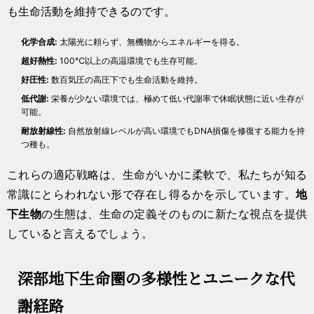
も生命活動を維持できるのです。
化学合成:
太陽光に頼らず、無機物からエネルギーを得る。
超好熱性:
100℃以上の高温環境でも生存可能。
好圧性:
数百気圧の高圧下でも生命活動を維持。
低代謝:
栄養が少ない環境では、極めて低い代謝率で休眠状態に近い生存が
可能。
耐放射線性:
自然放射線レベルが高い環境でもDNA損傷を修復する能力を持
つ種も。
これらの適応戦略は、生命がいかに柔軟で、私たちが知る
常識にとらわれない形で存在し得るかを示しています。
地
下生物
の生態は、生命の定義そのものに新たな視点を提供
していると言えるでしょう。
深部地下生命圏の多様性とユニークな代
謝経路