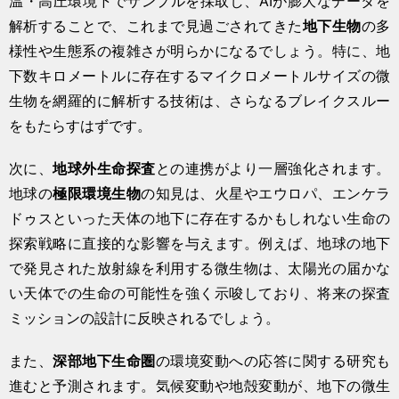
温・高圧環境下でサンプルを採取し、AIが膨大なデータを
解析することで、これまで見過ごされてきた
地下生物
の多
様性や生態系の複雑さが明らかになるでしょう。特に、地
下数キロメートルに存在するマイクロメートルサイズの微
生物を網羅的に解析する技術は、さらなるブレイクスルー
をもたらすはずです。
次に、
地球外生命探査
との連携がより一層強化されます。
地球の
極限環境生物
の知見は、火星やエウロパ、エンケラ
ドゥスといった天体の地下に存在するかもしれない生命の
探索戦略に直接的な影響を与えます。例えば、地球の地下
で発見された放射線を利用する微生物は、太陽光の届かな
い天体での生命の可能性を強く示唆しており、将来の探査
ミッションの設計に反映されるでしょう。
また、
深部地下生命圏
の環境変動への応答に関する研究も
進むと予測されます。気候変動や地殻変動が、地下の微生