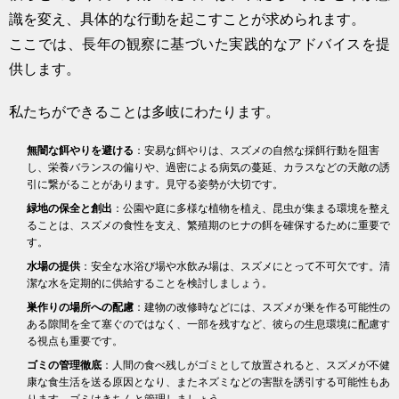
識を変え、具体的な行動を起こすことが求められます。
ここでは、長年の観察に基づいた実践的なアドバイスを提
供します。
私たちができることは多岐にわたります。
無闇な餌やりを避ける
：安易な餌やりは、スズメの自然な採餌行動を阻害
し、栄養バランスの偏りや、過密による病気の蔓延、カラスなどの天敵の誘
引に繋がることがあります。見守る姿勢が大切です。
緑地の保全と創出
：公園や庭に多様な植物を植え、昆虫が集まる環境を整え
ることは、スズメの食性を支え、繁殖期のヒナの餌を確保するために重要で
す。
水場の提供
：安全な水浴び場や水飲み場は、スズメにとって不可欠です。清
潔な水を定期的に供給することを検討しましょう。
巣作りの場所への配慮
：建物の改修時などには、スズメが巣を作る可能性の
ある隙間を全て塞ぐのではなく、一部を残すなど、彼らの生息環境に配慮す
る視点も重要です。
ゴミの管理徹底
：人間の食べ残しがゴミとして放置されると、スズメが不健
康な食生活を送る原因となり、またネズミなどの害獣を誘引する可能性もあ
ります。ゴミはきちんと管理しましょう。