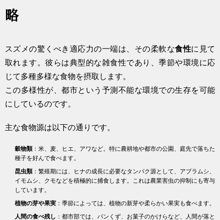
略
スズメの驚くべき適応力の一端は、その柔軟な
食性
に見て
取れます。彼らは典型的な雑食性であり、季節や環境に応
じて多種多様な食物を摂取します。
この多様性が、都市という予測不能な環境での生存を可能
にしているのです。
主な食物源は以下の通りです。
穀物類
：米、麦、ヒエ、アワなど。特に農耕地や都市の公園、庭先で落ちた
種子を好んで食べます。
昆虫類
：繁殖期には、ヒナの成長に必要なタンパク源として、アブラムシ、
イモムシ、クモなどを積極的に捕食します。これは農業害虫の抑制にも寄与
しています。
植物の芽や果実
：季節によっては、植物の新芽や柔らかい果実も食べます。
人間の食べ残し
：都市部では、パンくず、お菓子のかけらなど、人間が落と