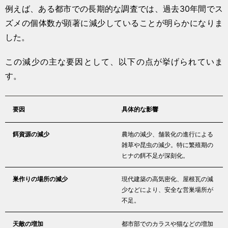
例えば、ある都市での長期的な調査では、過去30年間でス
ズメの個体数が顕著に減少していることが明らかになりま
した。
この減少の主な要因として、以下の点が挙げられていま
す。
要因
具体的な影響
餌資源の減少
農地の減少、舗装化の進行による
雑草や昆虫の減少。特に繁殖期の
ヒナの餌不足が深刻化。
巣作りの場所の減少
現代建築の高気密化、屋根瓦の減
少などにより、安全な営巣場所が
不足。
天敵の増加
都市部でのカラスや猫などの増加