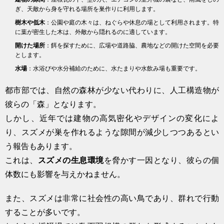
ぎ、天敵から身を守れる場所を巣作りに利用します。
樹木や低木
：公園や庭の木々は、ねぐらや休息の場として利用されます。特
に葉が密生した木は、外敵から隠れるのに適しています。
開けた場所
：餌を探すために、広場や道路脇、農地などの開けた空間を必要
とします。
水場
：水浴びや水分補給のために、水たまりや水飲み場も重要です。
都市部では、自然の森林が少ない代わりに、人工構造物が
彼らの「森」となります。
しかし、近年では建物の高気密化やデザインの変化によ
り、スズメが巣を作れるような隙間が減少しつつあるとい
う報告もあります。
これは、
スズメの生息環境
を脅かす一因となり、彼らの個
体数にも影響を与えかねません。
また、スズメは非常に社会性の高い鳥であり、群れで行動
することが多いです。