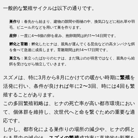
一般的な繁殖サイクルは以下の通りです。
巣作り
：春先から始まり、建物の隙間や雨樋の中、換気口などに枯れ草や羽
毛、ビニール片などを用いて巣を作ります。
産卵
：一度に4〜6個の卵を産み、抱卵期間は約11〜14日間です。
孵化と育雛
：孵化したヒナは、親鳥が運んでくる昆虫などの高タンパクな餌
を食べて急速に成長します。育雛期間は約14〜17日間です。
巣立ち
：巣立ったばかりのヒナは、まだ飛ぶのが得意ではなく、親鳥から給
餌を受けながら独立していきます。
スズメは、特に3月から8月にかけての暖かい時期に
繁殖
を
活発に行い、条件が良ければ年に2〜3回、時には4回も繁
殖することがあります。
この多回繁殖戦略は、ヒナの死亡率が高い都市環境におい
て、個体群を維持し、次世代へと命を繋ぐための重要な適
応です。
しかし、都市化による巣作りの場所の減少や、ヒナの餌と
なる昆虫の減少は、
スズメの繁殖
成功率に直接的な影響を